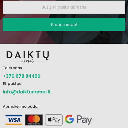
Prenumeruoti
Telefonas
+370 678 84466
El. paštas
info@daiktunamai.lt
Apmokėjimo būdai