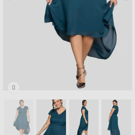
Išdidinti