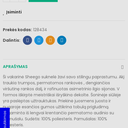
Įsiminti
Prekės kodas:
128434
APRAŠYMAS
Ši vakarinė Sheego suknelė žavi savo stilingu paprastumu. Akį
traukia trumpos, permatomos rankovės , dengiančios
viršutinę rankos dalį, ir rafinuotas asimetrinio ilgio sijonas. V
formos iškirptė meistriškai išryškina dekolte. Šoninėje siūlėje
yra paslėptas užtrauktukas. Priekinė juosmens juosta ir
nugaroje esančios gumos užtikrina tobulą prigludimą.
Pagaminta iš lengvai krentančio permatomo audinio su
Slapukų sutikimas
pamušalu. Sudėtis: 100% poliesteris. Pamušalas: 100%
poliesteris.