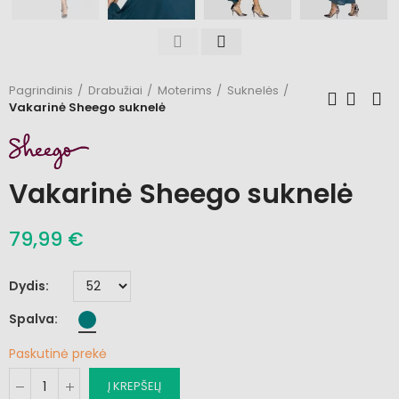
Pagrindinis
Drabužiai
Moterims
Suknelės
Vakarinė Sheego suknelė
Vakarinė Sheego suknelė
79,99 €
Dydis
Spalva
Paskutinė prekė
Į KREPŠELĮ