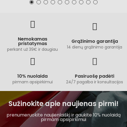
Nemokamas
Grąžinimo garantija
pristatymas
14 dienų grąžinimo garantija
perkant už 39€ ir daugiau
10% nuolaida
Pasiruošę padėti
pirmam apsipirkimui
24/7 pagalba ir konsultacijos
Sužinokite apie naujienas pirmi!
prenumeruokite naujienlaiškį ir gaukite 10% nuolaidą
pirmam apsipirkimui