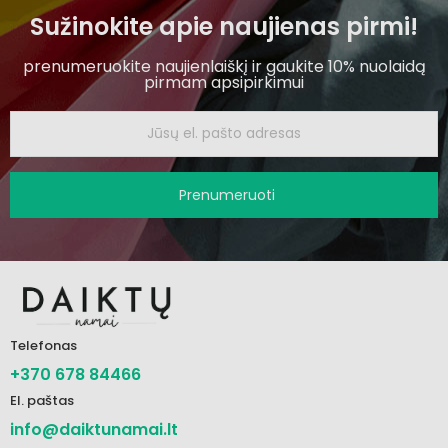
Sužinokite apie naujienas pirmi!
prenumeruokite naujienlaiškį ir gaukite 10% nuolaidą
pirmam apsipirkimui
Prenumeruoti
Telefonas
+370 678 84466
El. paštas
info@daiktunamai.lt