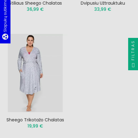
Slapukų sutikimas
Stiliaus Sheego Chalatas
Dvipusiu Užtrauktuku
36,99 €
33,99 €
group_work
FILTRAS
Sheego Trikotažo Chalatas
19,99 €