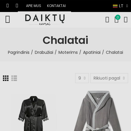
LT
APIE MUS
KONTAKTAI
0
Chalatai
Pagrindinis
Drabužiai
Moterims
Apatiniai
Chalatai
9
Rikiuoti pagal