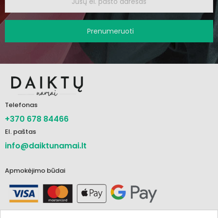
Prenumeruoti
Telefonas
+370 678 84466
El. paštas
info@daiktunamai.lt
Apmokėjimo būdai