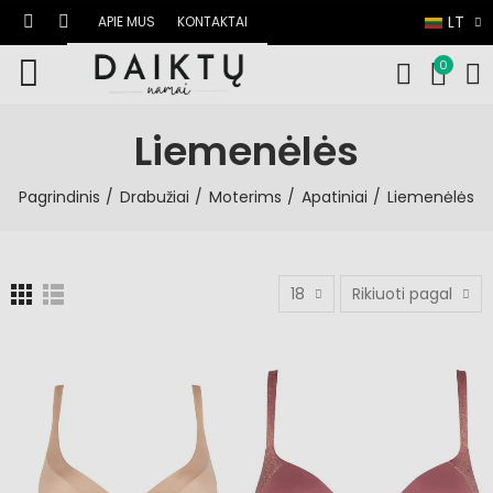
LT
APIE MUS
KONTAKTAI
0
Liemenėlės
Pagrindinis
Drabužiai
Moterims
Apatiniai
Liemenėlės
18
Rikiuoti pagal