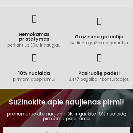
Nemokamas
Grąžinimo garantija
pristatymas
14 dienų grąžinimo garantija
perkant už 39€ ir daugiau
10% nuolaida
Pasiruošę padėti
pirmam apsipirkimui
24/7 pagalba ir konsultacijos
Sužinokite apie naujienas pirmi!
prenumeruokite naujienlaiškį ir gaukite 10% nuolaidą
pirmam apsipirkimui