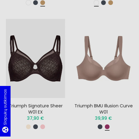
Slapukų sutikimas
Triumph Signature Sheer
Triumph BMU Illusion Curve
W01 EX
W01
37,90 €
39,99 €
group_work