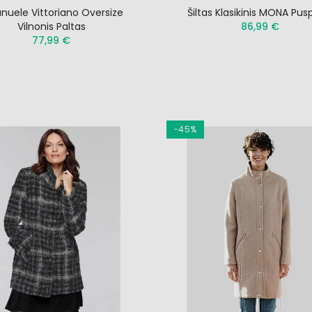
nuele Vittoriano Oversize
Šiltas Klasikinis MONA Pusp
Vilnonis Paltas
86,99 €
77,99 €
−45%