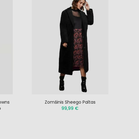
rowns
Zomšinis Sheego Paltas
o
99,99 €