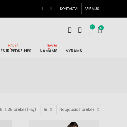
KONTAKTAI
APIE MUS
0
0
NAUJA
NAUJA
ĖS IR PĖDKELNĖS
NAMAMS
VYRAMS
 iš 38 prekės(-ių)
18
Naujausios prekės