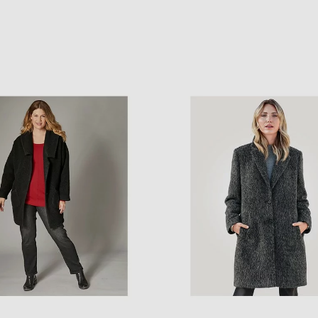
NATURANA liemenėlė
NUANCE kelnaitės 
17214 596
motyvų raštu
4,80 €
3,50 €
8,00 €
7,00 €