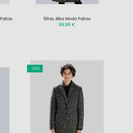
 Paltas
Šiltas Alba Moda Paltas
89,99 €
−25%