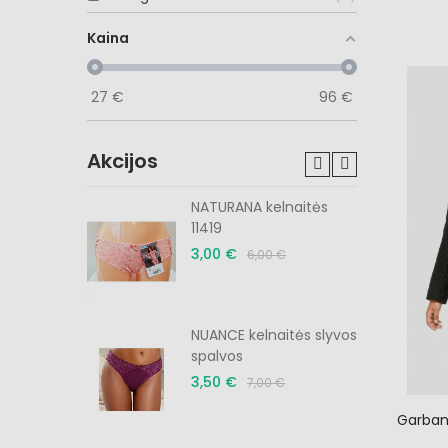
Kaina
27
€
96
€
Akcijos
tės
NATURANA kelnaitės
s
11419
3,00 €
6,00 €
menėlė
NUANCE kelnaitės slyvos
spalvos
3,50 €
7,00 €
Garban