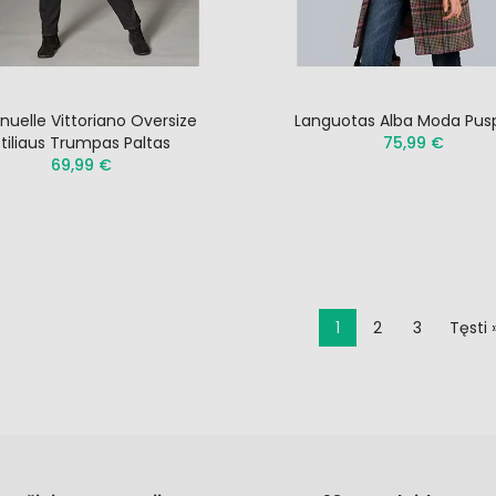
uelle Vittoriano Oversize
Languotas Alba Moda Pusp
Stiliaus Trumpas Paltas
75,99 €
69,99 €
1
2
3
Tęsti 