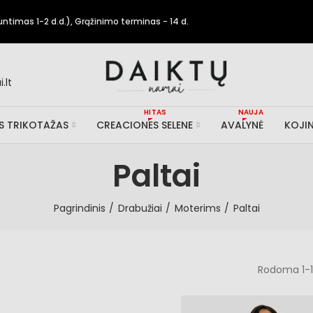
timas 1-2 d.d.), Grąžinimo terminas - 14 d.
.lt
HITAS
NAUJA
IS TRIKOTAŽAS
CREACIONES SELENE
AVALYNĖ
KOJIN
Paltai
Pagrindinis
Drabužiai
Moterims
Paltai
Rodoma 1-18