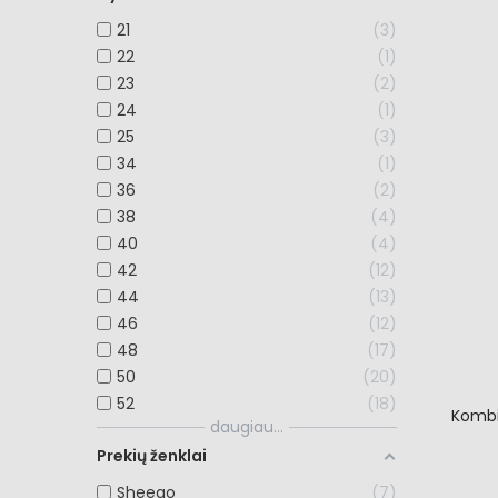
21
3
22
1
23
2
24
1
25
3
34
1
36
2
38
4
40
4
42
12
44
13
46
12
48
17
50
20
52
18
Kombi
daugiau...
Prekių ženklai
Sheego
7