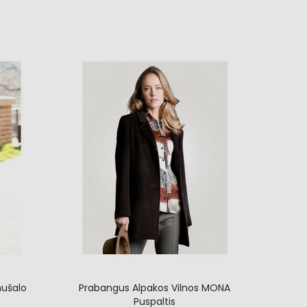
ės
slyvos
mušalo
Prabangus Alpakos Vilnos MONA
Puspaltis