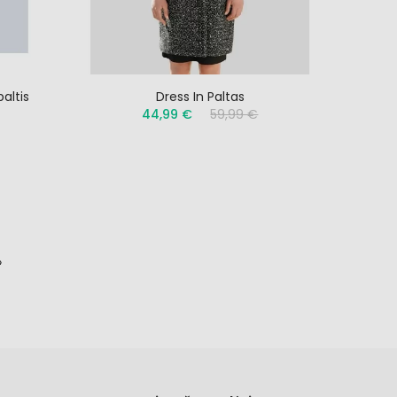
altis
Dress In Paltas
44,99 €
59,99 €
»