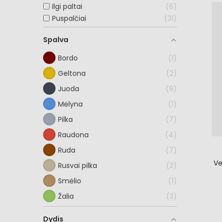
Ilgi paltai
6
Puspalčiai
31
Spalva
Bordo
1
Geltona
2
Juoda
9
Mėlyna
1
Pilka
7
Raudona
4
Ruda
7
Ve
Rusvai pilka
2
Smėlio
1
Žalia
3
Dydis