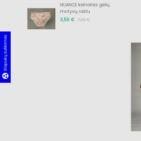
menėlė
NUANCE kelnaitės gėlių
motyvų raštu
3,50 €
7,00 €
Slapukų sutikimas
group_work