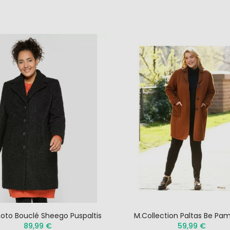
NUANCE kelnaitės
NATURANA kelnait
persiko spalvos
11419
3,50 €
3,00 €
7,00 €
6,00 €
NATURANA liemenėlė
NUANCE kelnaitės 
17430 803
spalvos
4,80 €
3,50 €
8,00 €
7,00 €
oto Bouclé Sheego Puspaltis
M.Collection Paltas Be Pa
89,99 €
59,99 €