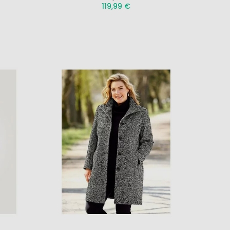
119,99 €
gėlių