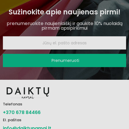
Sužinokite apie naujienas pirmi!
prenumeruokite naujienlaiškį ir gaukite 10% nuolaidą
pirmam apsipirkimui
Prenumeruoti
Telefonas
+370 678 84466
El. paštas
info@daiktunamai.lt