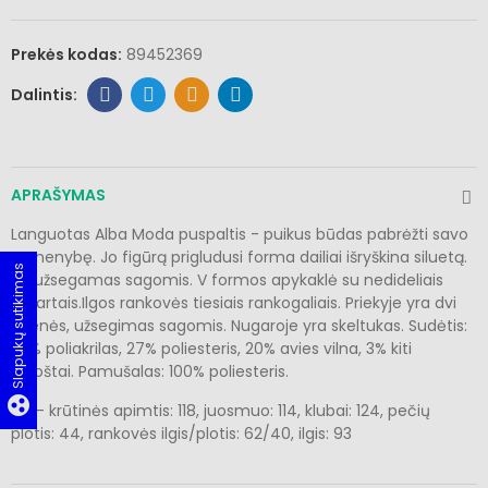
Prekės kodas:
89452369
APRAŠYMAS
Languotas Alba Moda puspaltis - puikus būdas pabrėžti savo
asmenybę. Jo figūrą prigludusi forma dailiai išryškina siluetą.
Slapukų sutikimas
Jis užsegamas sagomis. V formos apykaklė su nedideliais
atvartais.Ilgos rankovės tiesiais rankogaliais. Priekyje yra dvi
kišenės, užsegimas sagomis. Nugaroje yra skeltukas. Sudėtis:
50% poliakrilas, 27% poliesteris, 20% avies vilna, 3% kiti
pluoštai. Pamušalas: 100% poliesteris.
group_work
46 - krūtinės apimtis: 118, juosmuo: 114, klubai: 124, pečių
plotis: 44, rankovės ilgis/plotis: 62/40, ilgis: 93