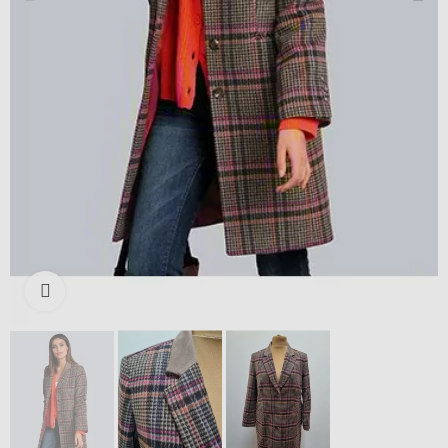
Išdidinti