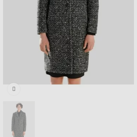
Išdidinti