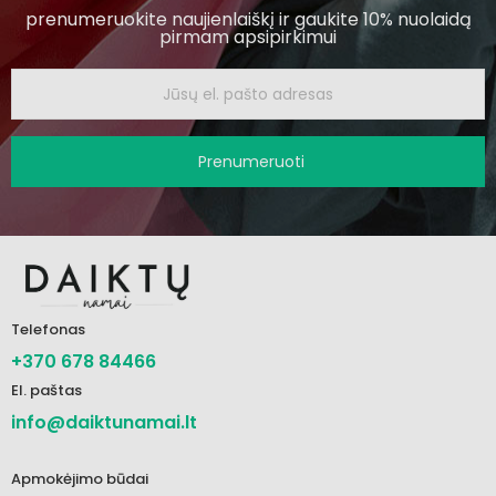
prenumeruokite naujienlaiškį ir gaukite 10% nuolaidą
pirmam apsipirkimui
Prenumeruoti
Telefonas
+370 678 84466
El. paštas
info@daiktunamai.lt
Apmokėjimo būdai