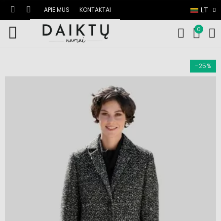
LT
APIE MUS
KONTAKTAI
0
−25%