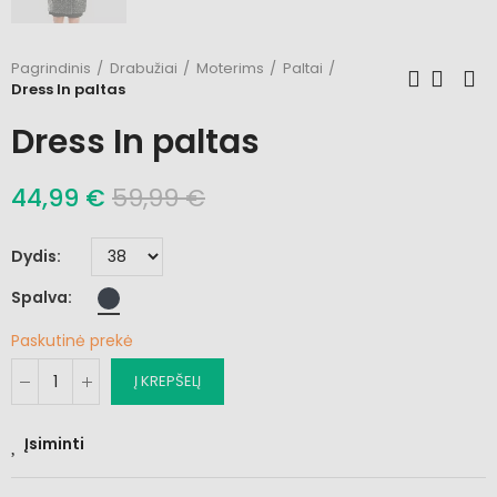
Pagrindinis
Drabužiai
Moterims
Paltai
Dress In paltas
Dress In paltas
44,99 €
59,99 €
Dydis
Spalva
Paskutinė prekė
Į KREPŠELĮ
Įsiminti