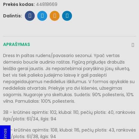
Prekės kodas:
44818669
APRAŠYMAS
Dress In paltas rudens/pavasario sezonui. Ypač vertas
dėmesio boucle audinio raštas. Figūrą prigludęs drabužis
leidžia gerai jaustis. Jis nepastebimai paryškina jūsų siluetą,
bet vis tiek palieka judėjimo laisvę ir gali paslėpti
nepageidaujamus nedidelius iškilumus. V formos apykaklė su
nedideliais atvartais. Priekyje yra dvi kišenės, užsegimas
sagomis. Nugaroje yra skeltukas. Sudėtis: 90% poliesteris, 10%
vilna. Pamušalas: 100% poliesteris.
38 - krūtinės apimtis: 102, klubai: 110, pečių plotis: 40, rankovės
ilgis/plotis: 61/34, ilgis: 94
40 - krūtinės apimtis: 108, klubai: 116, pečių plotis: 43, rankovės
ilgis/plotis: 61/38, ilgis: 94