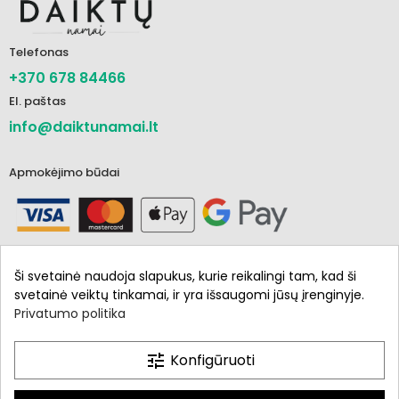
Telefonas
+370 678 84466
El. paštas
info@daiktunamai.lt
Apmokėjimo būdai
Ši svetainė naudoja slapukus, kurie reikalingi tam, kad ši
svetainė veiktų tinkamai, ir yra išsaugomi jūsų įrenginyje.
Privatumo politika
Informacija
Parduotuvė
tune
Konfigūruoti
Mano paskyra