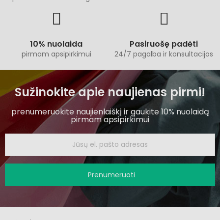
10% nuolaida
Pasiruošę padėti
pirmam apsipirkimui
24/7 pagalba ir konsultacijos
Sužinokite apie naujienas pirmi!
prenumeruokite naujienlaiškį ir gaukite 10% nuolaidą
pirmam apsipirkimui
Prenumeruoti