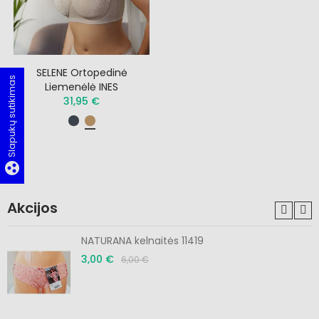
SELENE Ortopedinė
Slapukų sutikimas
Liemenėlė INES
31,95 €
group_work
Akcijos
NATURANA kelnaitės 11419
3,00 €
6,00 €