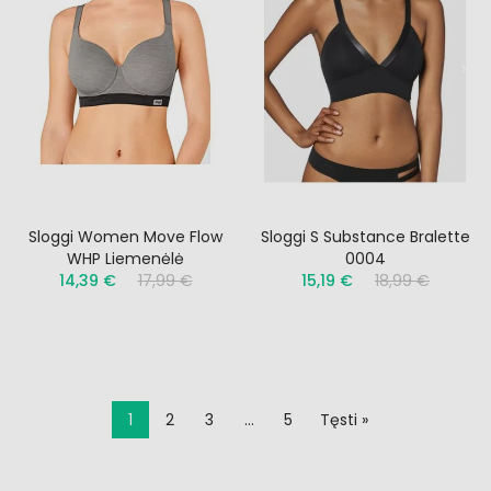
Sloggi Women Move Flow
Sloggi S Substance Bralette
WHP Liemenėlė
0004
14,39 €
17,99 €
15,19 €
18,99 €
1
2
3
…
5
Tęsti »