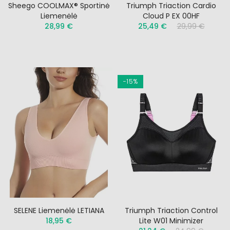
Sheego COOLMAX® Sportinė
Triumph Triaction Cardio
Liemenėlė
Cloud P EX 00HF
28,99 €
25,49 €
29,99 €
−15%
SELENE Liemenėlė LETIANA
Triumph Triaction Control
18,95 €
Lite W01 Minimizer