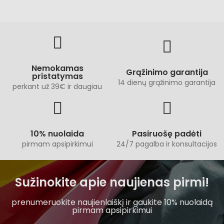
Nemokamas
Grąžinimo garantija
pristatymas
14 dienų grąžinimo garantija
perkant už 39€ ir daugiau
10% nuolaida
Pasiruošę padėti
pirmam apsipirkimui
24/7 pagalba ir konsultacijos
Sužinokite apie naujienas pirmi!
prenumeruokite naujienlaiškį ir gaukite 10% nuolaidą
pirmam apsipirkimui