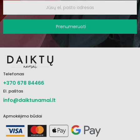
Prenumeruoti
Telefonas
+370 678 84466
El. paštas
info@daiktunamai.lt
Apmokėjimo būdai