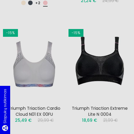
21,24 €
24,99 €
+2
−15%
−15%
Slapukų sutikimas
Triumph Triaction Cardio
Triumph Triaction Extreme
Cloud N01 EX 00FU
Lite N 0004
25,49 €
29,99 €
18,69 €
21,99 €
group_work