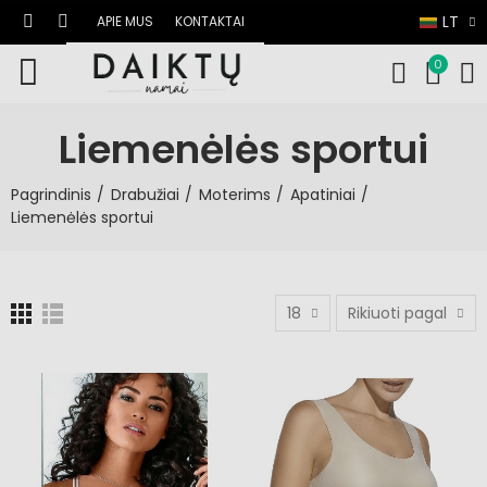
LT
APIE MUS
KONTAKTAI
0
Liemenėlės sportui
Pagrindinis
Drabužiai
Moterims
Apatiniai
Liemenėlės sportui
18
Rikiuoti pagal