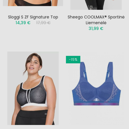
Sloggi S ZF Signature Top
Sheego COOLMAX® Sportinė
14,39 €
17,99 €
Liemenėlė
31,99 €
−15%