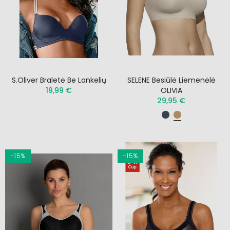
S.Oliver Braletė Be Lankelių
SELENE Besiūlė Liemenėlė
19,99 €
OLIVIA
29,95 €
−15%
−15%