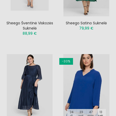
Sheego Šventinė Viskozės
Sheego Satino Suknelė
Suknelė
79,99 €
88,99 €
−30%
24
23
47
12
d.
val.
min.
sek.