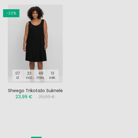
−20%
07
23
48
12
d.
val.
min.
sek.
Sheego Trikotažo Suknelė
23,99 €
29,99 €