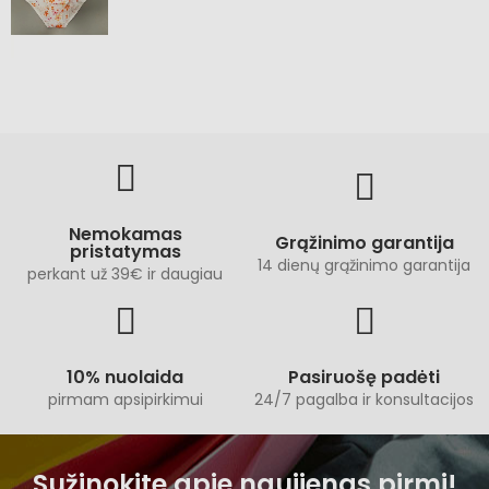
Nemokamas
Grąžinimo garantija
pristatymas
14 dienų grąžinimo garantija
perkant už 39€ ir daugiau
10% nuolaida
Pasiruošę padėti
pirmam apsipirkimui
24/7 pagalba ir konsultacijos
Sužinokite apie naujienas pirmi!