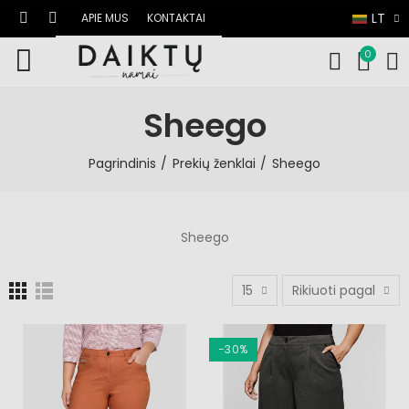
LT
APIE MUS
KONTAKTAI
0
Sheego
Pagrindinis
Prekių ženklai
Sheego
Sheego
15
Rikiuoti pagal
−30%