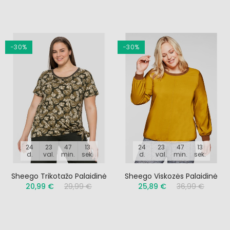
−30%
−30%
24
23
47
12
24
23
47
12
d.
val.
min.
sek.
d.
val.
min.
sek.
Sheego Trikotažo Palaidinė
Sheego Viskozės Palaidinė
20,99 €
29,99 €
25,89 €
36,99 €