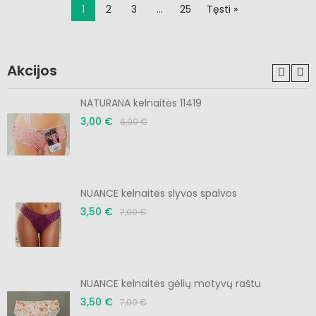
1
2
3
…
25
Tęsti »
Akcijos
NATURANA kelnaitės 11419
3,00 €
6,00 €
NUANCE kelnaitės slyvos spalvos
3,50 €
7,00 €
NUANCE kelnaitės gėlių motyvų raštu
3,50 €
7,00 €