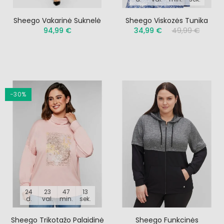
Sheego Vakarinė Suknelė
Sheego Viskozės Tunika
94,99 €
34,99 €
49,99 €
−30%
24
23
47
12
d.
val.
min.
sek.
Sheego Trikotažo Palaidinė
Sheego Funkcinės