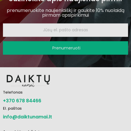
prenumeruokite naujienlaiškį ir gaukite 10% nuolaidą
pirmam apsipirkimui
Prenumeruoti
Telefonas
+370 678 84466
El. paštas
info@daiktunamai.lt