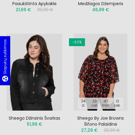
Paaukštinta Apykakle
Medžiagos Džemperis
21,69 €
30,99 €
46,99 €
Slapukų sutikimas
−30%
group_work
24
23
47
12
d.
val.
min.
sek.
Sheego Džinsinis Švarkas
Sheego By Joe Browns
51,99 €
Šifono Palaidinė
27,29 €
38,99 €