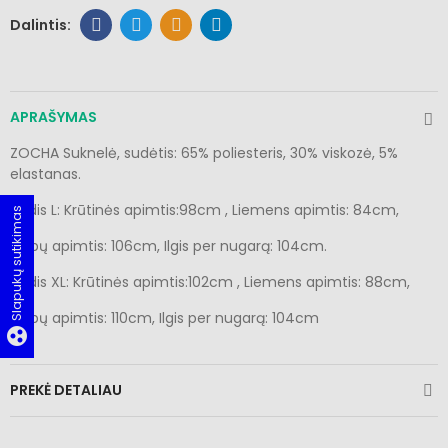
APRAŠYMAS
ZOCHA Suknelė, sudėtis: 65% poliesteris, 30% viskozė, 5%
elastanas.
Dydis L: Krūtinės apimtis:98cm , Liemens apimtis: 84cm,
Slapukų sutikimas
Klubų apimtis: 106cm, Ilgis per nugarą: 104cm.
Dydis XL: Krūtinės apimtis:102cm , Liemens apimtis: 88cm,
Klubų apimtis: 110cm, Ilgis per nugarą: 104cm
group_work
PREKĖ DETALIAU