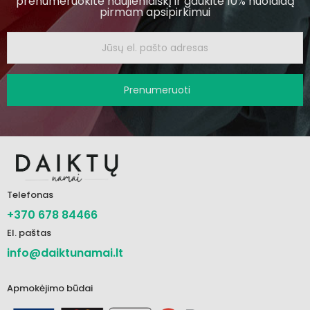
prenumeruokite naujienlaiškį ir gaukite 10% nuolaidą
pirmam apsipirkimui
Prenumeruoti
Telefonas
+370 678 84466
El. paštas
info@daiktunamai.lt
Apmokėjimo būdai