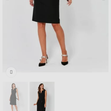
Išdidinti