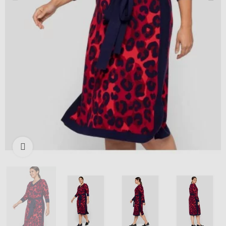
Išdidinti