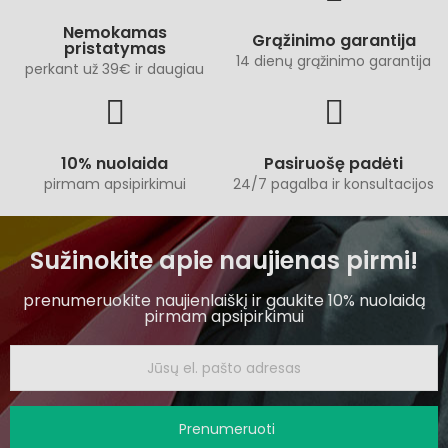
Nemokamas
Grąžinimo garantija
pristatymas
14 dienų grąžinimo garantija
perkant už 39€ ir daugiau
10% nuolaida
Pasiruošę padėti
pirmam apsipirkimui
24/7 pagalba ir konsultacijos
Sužinokite apie naujienas pirmi!
prenumeruokite naujienlaiškį ir gaukite 10% nuolaidą
pirmam apsipirkimui
Prenumeruoti