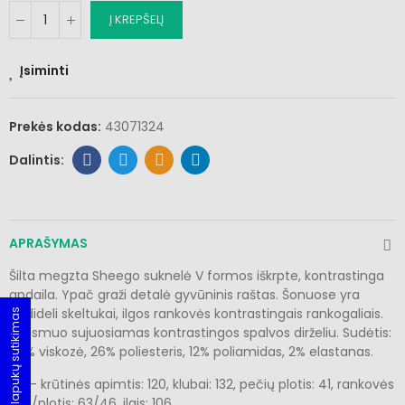
Į KREPŠELĮ
Įsiminti
Prekės kodas:
43071324
APRAŠYMAS
Šilta megzta Sheego suknelė V formos iškrpte, kontrastinga
apdaila. Ypač graži detalė gyvūninis raštas. Šonuose yra
nedideli skeltukai, ilgos rankovės kontrastingais rankogaliais.
Slapukų sutikimas
Juosmuo sujuosiamas kontrastingos spalvos dirželiu. Sudėtis:
60% viskozė, 26% poliesteris, 12% poliamidas, 2% elastanas.
48 - krūtinės apimtis: 120, klubai: 132, pečių plotis: 41, rankovės
ilgis/plotis: 63/46, ilgis: 106