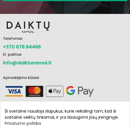
Telefonas
+370 678 84466
El. paštas
info@daiktunamai.lt
Apmokėjimo būdai
Ši svetainė naudoja slapukus, kurie reikalingi tam, kad ši
svetainė veiktų tinkamai, ir yra išsaugomi jūsų įrenginyje.
Privatumo politika
Informacija