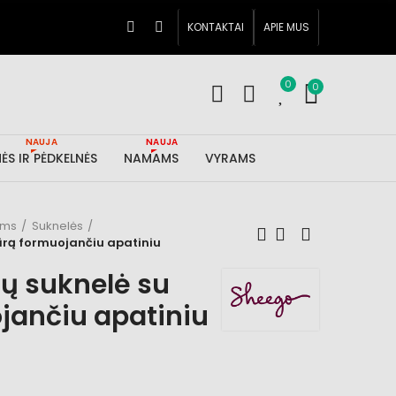
KONTAKTAI
APIE MUS
0
0
NAUJA
NAUJA
ĖS IR PĖDKELNĖS
NAMAMS
VYRAMS
ims
Suknelės
gūrą formuojančiu apatiniu
ų suknelė su
jančiu apatiniu