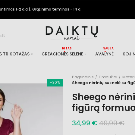
timas 1-2 d.d.), Grąžinimo terminas - 14 d.
.lt
HITAS
NAUJA
IS TRIKOTAŽAS
CREACIONES SELENE
AVALYNĖ
KOJIN
Pagrindinis
Drabužiai
Moter
−30%
Sheego nėrinių suknelė su fi
Sheego nėrini
figūrą formuo
34,99 €
49,99 €