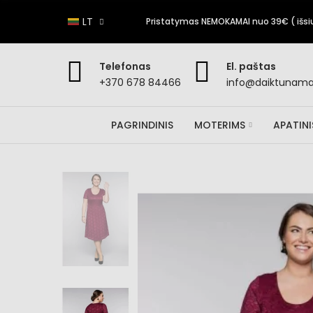
LT
Pristatymas NEMOKAMAI nuo 39€ ( išsiun
Telefonas
El. paštas
+370 678 84466
info@daiktunamai
PAGRINDINIS
MOTERIMS
APATIN