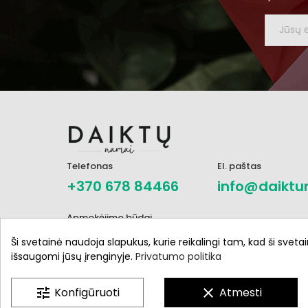
Telefonas
El. paštas
+370 678 84466
info@daiktu
Apmokėjimo būdai
Ši svetainė naudoja slapukus, kurie reikalingi tam, kad ši svetai
išsaugomi jūsų įrenginyje.
Privatumo politika
tune
Konfigūruoti
clear
Atmesti