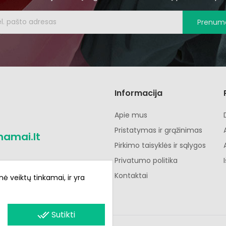
Prenume
Informacija
Apie mus
Pristatymas ir grąžinimas
namai.lt
Pirkimo taisyklės ir sąlygos
Privatumo politika
Kontaktai
nė veiktų tinkamai, ir yra
done_all
Sutikti