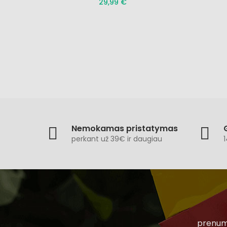
29,99 €
Nemokamas pristatymas
perkant už 39€ ir daugiau
1
prenume