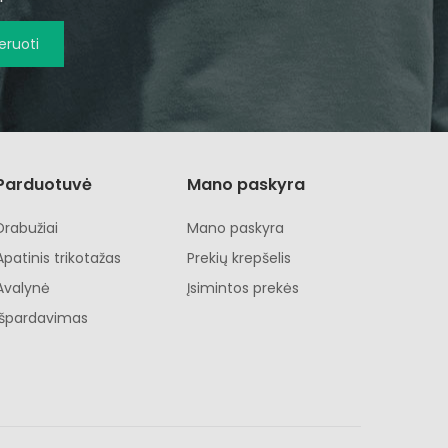
ruoti
Parduotuvė
Mano paskyra
Drabužiai
Mano paskyra
Apatinis trikotažas
Prekių krepšelis
Avalynė
Įsimintos prekės
Išpardavimas