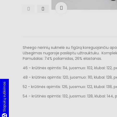
Išdidinti
Sheego nėrinių suknelė su figūrą koreguojančiu apatin
Užsegimas nugaroje paslėptu užtrauktuku. Komplekte 
Pamušalas: 74% poliamidas, 26% elastanas.
46 - krūtinės apimtis: 114, juosmuo: 102, klubai: 122, pe
48 - krūtinės apimtis: 120, juosmuo: 110, klubai: 128, pe
Slapukų sutikimas
52 - krūtinės apimtis: 126, juosmuo: 122, klubai: 138, pe
54 - krūtinės apimtis: 132, juosmuo: 128, klubai: 144, pe
group_work