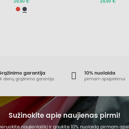
29,90 €
29,90 €
Grąžinimo garantija
10% nuolaida
4 dienų grąžinimo garantija
pirmam apsipirkimui
Sužinokite apie naujienas pirmi!
ruokite naujienlaiškį ir gaukite 10% nuolaidą pirmam apsi