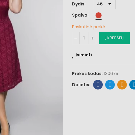
Dydis
Spalva
Paskutinė prekė
Į KREPŠELĮ
Įsiminti
Prekės kodas:
130675