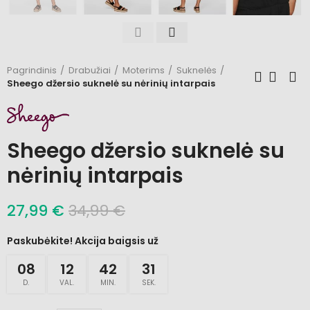
Pagrindinis
Drabužiai
Moterims
Suknelės
Sheego džersio suknelė su nėrinių intarpais
Sheego džersio suknelė su
nėrinių intarpais
27,99 €
34,99 €
Paskubėkite! Akcija baigsis už
08
12
42
31
D.
VAL.
MIN.
SEK.