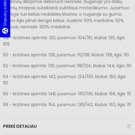
Slapukų sutikimas
Rankovių iškirpimai dekoruoti nėriniais. Nugaroje yra dailių
nėrinių intarpas suteikianti subtilaus moteriškumo. Juosmuo
priekyje turi kelias nedideles klostes, o nugaroje su guma.
Sijono ilgis pilnai dengia kelius. Sudėtis: 50% medvilnė, 50%
viskozė, nėriniais: 100% medvilnė.
group_work
48 - krūtinės apimtis: 120, juosmuo: 104/110, klubai: 130, ilgis:
109
50 - krūtinės apimtis: 128, juosmuo: 112/118, klubai: 138, ilgis: 110
52 - krūtinės apimtis: 136, juosmuo: 118/124, klubai: 144, ilgis: 110
54 - krūtinės apimtis: 142, juosmuo: 124/130, klubai: 150, ilgis:
110
56 - krūtinės apimtis: 148, juosmuo: 130/136, klubai: 156, ilgis: 111
58 - krūtinės apimtis: 154, juosmuo: 136/142, klubai: 162, ilgis: 111
PREKĖ DETALIAU