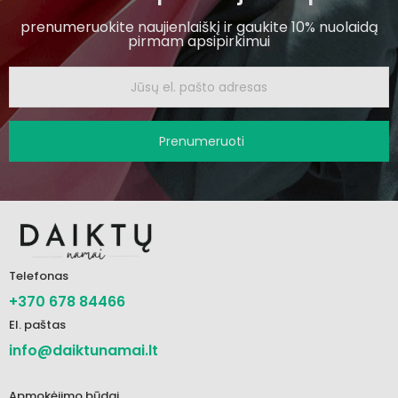
prenumeruokite naujienlaiškį ir gaukite 10% nuolaidą
pirmam apsipirkimui
Prenumeruoti
Telefonas
+370 678 84466
El. paštas
info@daiktunamai.lt
Apmokėjimo būdai