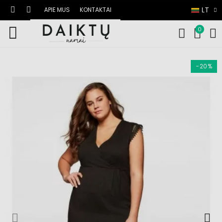
LT
APIE MUS
KONTAKTAI
0
−20%