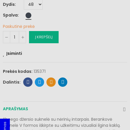
Dydis
Spalva
Paskutinė prekė
Į KREPŠELĮ
Įsiminti
Prekės kodas:
135371
APRAŠYMAS
Sheego džersio suknelė su nėrinių intarpais. Berankovė
suknelė V formos iškirpte su užkeitimu vizualiai ilgina kaklą.