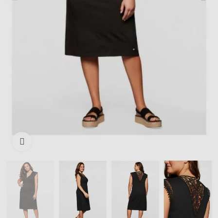
Išdidinti