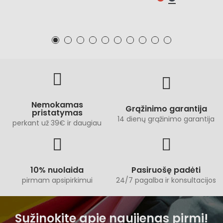
Nemokamas
Grąžinimo garantija
pristatymas
14 dienų grąžinimo garantija
perkant už 39€ ir daugiau
10% nuolaida
Pasiruošę padėti
pirmam apsipirkimui
24/7 pagalba ir konsultacijos
Sužinokite apie naujienas pirmi!