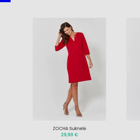
ZOCHA Suknelė
29,99 €