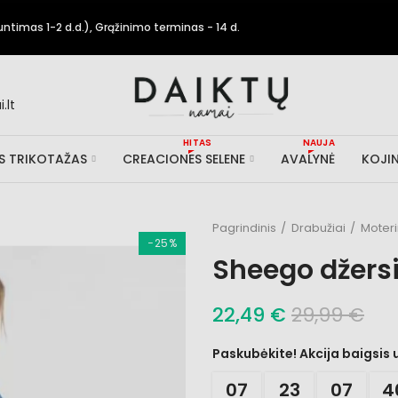
timas 1-2 d.d.), Grąžinimo terminas - 14 d.
.lt
HITAS
NAUJA
IS TRIKOTAŽAS
CREACIONES SELENE
AVALYNĖ
KOJIN
Pagrindinis
Drabužiai
Moter
−25%
Sheego džers
22,49 €
29,99 €
Paskubėkite! Akcija baigsis 
07
23
07
3