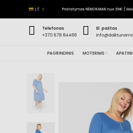
LT
Pristatymas NEMOKAMAI nuo 39€ ( išsiun
Telefonas
El. paštas
+370 678 84466
info@daiktunamai
PAGRINDINIS
MOTERIMS
APATIN