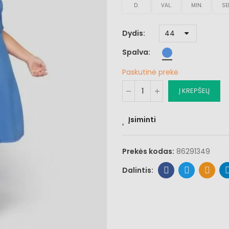
D.
VAL.
MIN.
SE
Dydis
Spalva
Paskutinė prekė
Į KREPŠELĮ
Įsiminti
Prekės kodas:
86291349