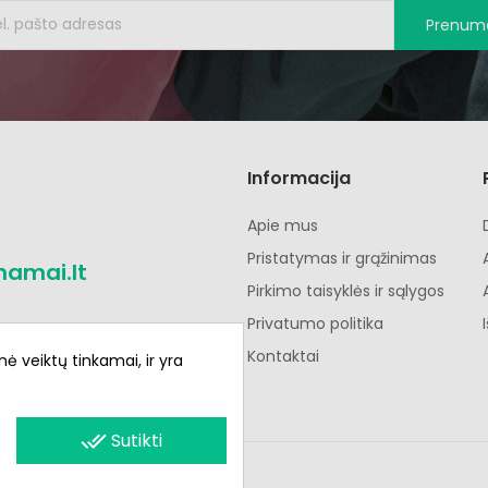
Prenume
Informacija
Apie mus
Pristatymas ir grąžinimas
namai.lt
Pirkimo taisyklės ir sąlygos
Privatumo politika
Kontaktai
nė veiktų tinkamai, ir yra
done_all
Sutikti
s.