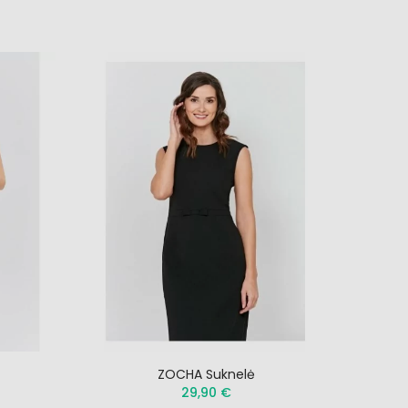
ZOCHA Suknelė
29,90 €