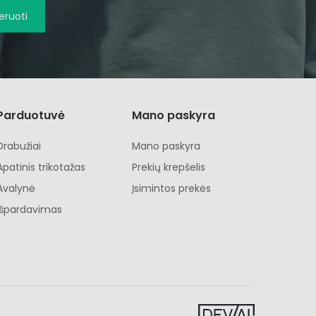
ruoti
Parduotuvė
Mano paskyra
Drabužiai
Mano paskyra
Apatinis trikotažas
Prekių krepšelis
Avalynė
Įsimintos prekės
Išpardavimas