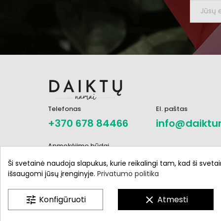
Telefonas
El. paštas
+370 678 84466
info@daiktu
Apmokėjimo būdai
Ši svetainė naudoja slapukus, kurie reikalingi tam, kad ši svetai
išsaugomi jūsų įrenginyje.
Privatumo politika
tune
Konfigūruoti
clear
Atmesti
Daiktunamai.lt © 2021 - 2024. Visos teisės saugomo