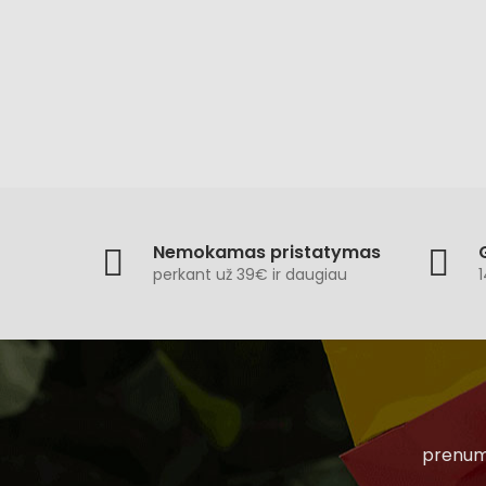
Nemokamas pristatymas
perkant už 39€ ir daugiau
1
prenume