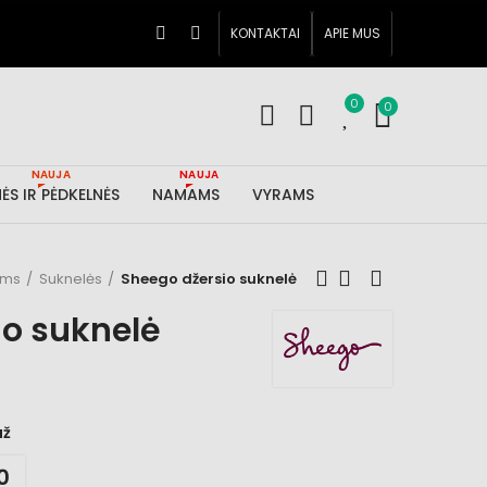
KONTAKTAI
APIE MUS
0
0
NAUJA
NAUJA
ĖS IR PĖDKELNĖS
NAMAMS
VYRAMS
ims
Suknelės
Sheego džersio suknelė
io suknelė
už
9