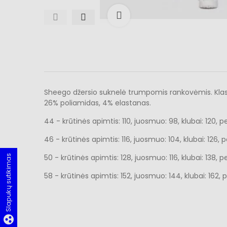
Išdidinti
Sheego džersio suknelė trumpomis rankovėmis. Klasikin
26% poliamidas, 4% elastanas.
44 - krūtinės apimtis: 110, juosmuo: 98, klubai: 120, peč
46 - krūtinės apimtis: 116, juosmuo: 104, klubai: 126, peč
50 - krūtinės apimtis: 128, juosmuo: 116, klubai: 138, peč
Slapukų sutikimas
58 - krūtinės apimtis: 152, juosmuo: 144, klubai: 162, pe
group_work