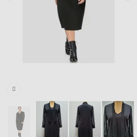
Išdidinti