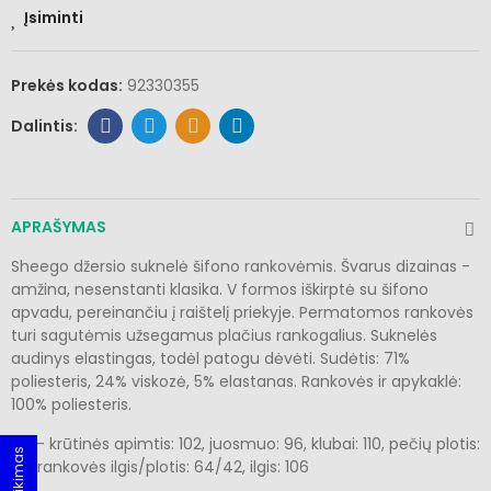
Įsiminti
Prekės kodas:
92330355
APRAŠYMAS
Sheego džersio suknelė šifono rankovėmis. Švarus dizainas -
amžina, nesenstanti klasika. V formos iškirptė su šifono
apvadu, pereinančiu į raištelį priekyje. Permatomos rankovės
turi sagutėmis užsegamus plačius rankogalius. Suknelės
audinys elastingas, todėl patogu dėvėti. Sudėtis: 71%
poliesteris, 24% viskozė, 5% elastanas. Rankovės ir apykaklė:
100% poliesteris.
40 - krūtinės apimtis: 102, juosmuo: 96, klubai: 110, pečių plotis:
39, rankovės ilgis/plotis: 64/42, ilgis: 106