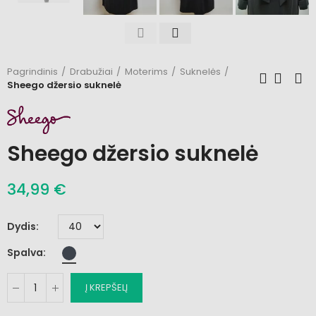
Pagrindinis
Drabužiai
Moterims
Suknelės
Sheego džersio suknelė
Sheego džersio suknelė
34,99 €
Dydis
Spalva
Į KREPŠELĮ