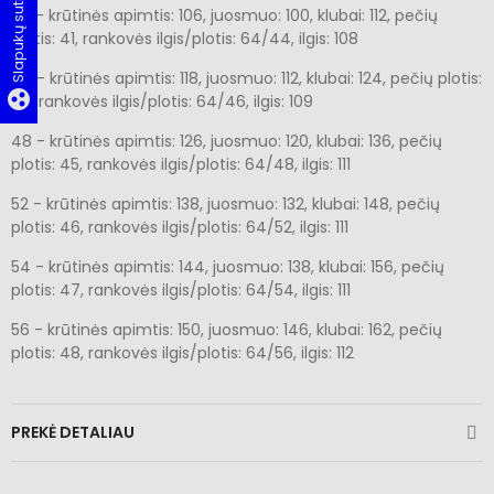
Slapukų sutikimas
42 - krūtinės apimtis: 106, juosmuo: 100, klubai: 112, pečių
plotis: 41, rankovės ilgis/plotis: 64/44, ilgis: 108
46 - krūtinės apimtis: 118, juosmuo: 112, klubai: 124, pečių plotis:
group_work
43, rankovės ilgis/plotis: 64/46, ilgis: 109
48 - krūtinės apimtis: 126, juosmuo: 120, klubai: 136, pečių
plotis: 45, rankovės ilgis/plotis: 64/48, ilgis: 111
52 - krūtinės apimtis: 138, juosmuo: 132, klubai: 148, pečių
plotis: 46, rankovės ilgis/plotis: 64/52, ilgis: 111
54 - krūtinės apimtis: 144, juosmuo: 138, klubai: 156, pečių
plotis: 47, rankovės ilgis/plotis: 64/54, ilgis: 111
56 - krūtinės apimtis: 150, juosmuo: 146, klubai: 162, pečių
plotis: 48, rankovės ilgis/plotis: 64/56, ilgis: 112
PREKĖ DETALIAU