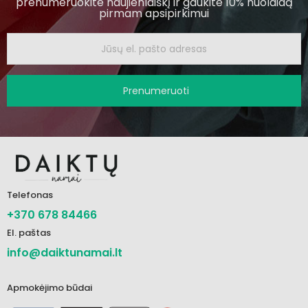
prenumeruokite naujienlaiškį ir gaukite 10% nuolaidą
pirmam apsipirkimui
Prenumeruoti
Telefonas
+370 678 84466
El. paštas
info@daiktunamai.lt
Apmokėjimo būdai