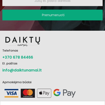
Prenumeruoti
Telefonas
+370 678 84466
El. paštas
info@daiktunamai.lt
Apmokėjimo būdai