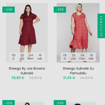
−20%
−30%
FILTRAS
05
20
04
17
05
20
04
17
d.
val.
min.
sek.
d.
val.
min.
sek.
Sheego By Joe Browns
Sheego Suknelė Su
Suknelė
Pamušalu
39,99 €
49,99 €
31,49 €
44,99 €
−25%
−25%