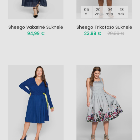
05
20
04
17
d.
val.
min.
sek.
Sheego Vakarinė Suknelė
Sheego Trikotažo Suknelė
94,99 €
23,99 €
29,99 €