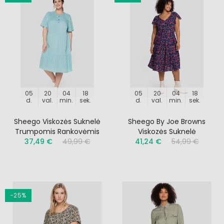
05
20
04
17
05
20
04
17
d.
val.
min.
sek.
d.
val.
min.
sek.
Sheego Viskozės Suknelė
Sheego By Joe Browns
Trumpomis Rankovėmis
Viskozės Suknelė
37,49 €
49,99 €
41,24 €
54,99 €
−25%