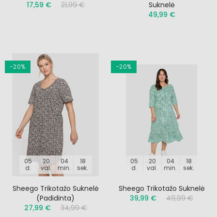
17,59 €
21,99 €
Suknelė
49,99 €
−20%
−20%
05
20
04
17
05
20
04
17
d.
val.
min.
sek.
d.
val.
min.
sek.
Sheego Trikotažo Suknelė
Sheego Trikotažo Suknelė
(padidinta)
39,99 €
49,99 €
27,99 €
34,99 €