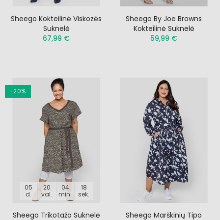
Sheego Kokteilinė Viskozės
Sheego By Joe Browns
Suknelė
Kokteilinė Suknelė
67,99 €
59,99 €
−20%
05
20
04
17
d.
val.
min.
sek.
Sheego Trikotažo Suknelė
Sheego Marškinių Tipo