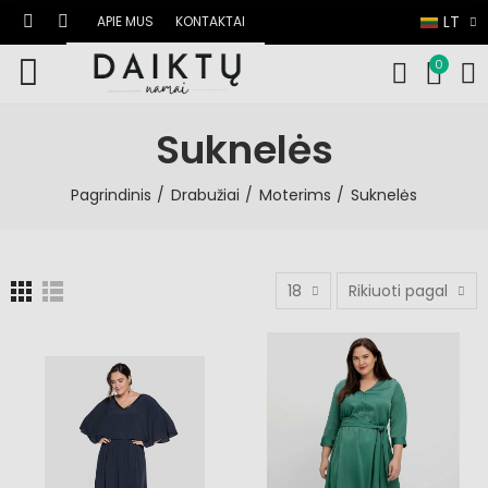
LT
APIE MUS
KONTAKTAI
0
Suknelės
Pagrindinis
Drabužiai
Moterims
Suknelės
18
Rikiuoti pagal