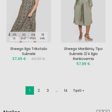
05
20
04
17
d.
val.
min.
sek.
Sheego Ilga Trikotažo
Sheego Marškinių Tipo
Suknelė
Suknelė 3/4 Ilgio
37,49 €
49,99 €
Rankovėmis
57,99 €
1
2
3
…
14
Tęsti »