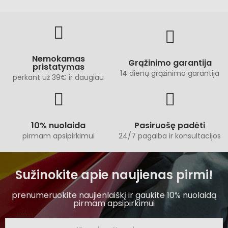
Nemokamas
Grąžinimo garantija
pristatymas
14 dienų grąžinimo garantija
perkant už 39€ ir daugiau
10% nuolaida
Pasiruošę padėti
pirmam apsipirkimui
24/7 pagalba ir konsultacijos
Sužinokite apie naujienas pirmi!
prenumeruokite naujienlaiškį ir gaukite 10% nuolaidą
pirmam apsipirkimui