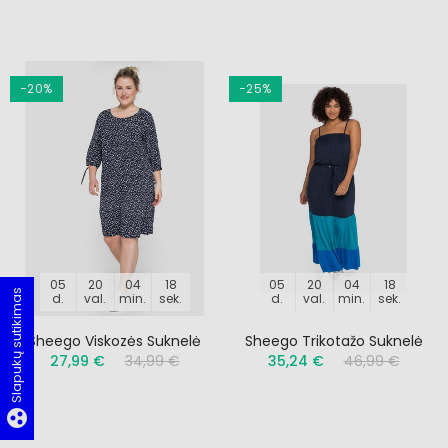
−20%
−25%
05
20
04
17
05
20
04
17
Slapukų sutikimas
d.
val.
min.
sek.
d.
val.
min.
sek.
Sheego Viskozės Suknelė
Sheego Trikotažo Suknelė
27,99 €
34,99 €
35,24 €
46,99 €
group_work