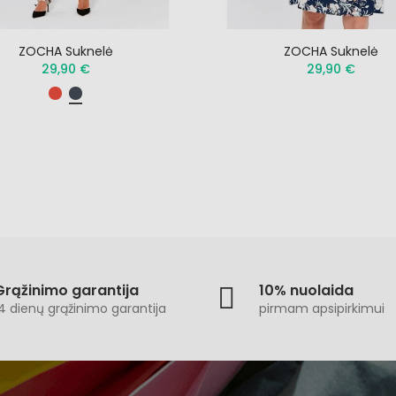
ZOCHA Suknelė
ZOCHA Suknelė
29,90 €
29,90 €
Grąžinimo garantija
10% nuolaida
4 dienų grąžinimo garantija
pirmam apsipirkimui