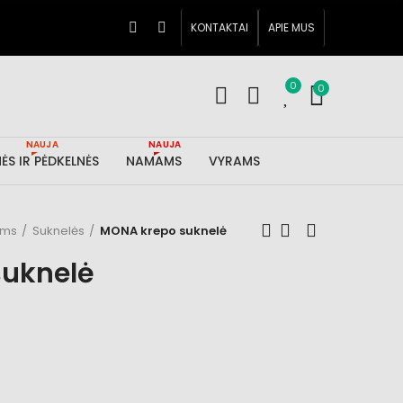
KONTAKTAI
APIE MUS
0
0
NAUJA
NAUJA
ĖS IR PĖDKELNĖS
NAMAMS
VYRAMS
ims
Suknelės
MONA krepo suknelė
suknelė