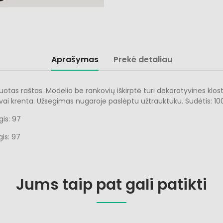
Aprašymas
Prekė detaliau
tas raštas. Modelio be rankovių iškirptė turi dekoratyvines kloste
gvai krenta. Užsegimas nugaroje paslėptu užtrauktuku. Sudėtis: 10
gis: 97
gis: 97
Jums taip pat gali patikti