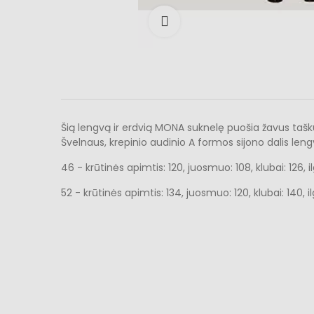
Išdidinti
Šią lengvą ir erdvią MONA suknelę puošia žavus taškuo
Švelnaus, krepinio audinio A formos sijono dalis len
46 - krūtinės apimtis: 120, juosmuo: 108, klubai: 126, il
52 - krūtinės apimtis: 134, juosmuo: 120, klubai: 140, il