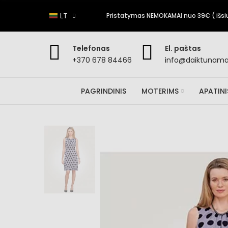
LT
Pristatymas NEMOKAMAI nuo 39€ ( išsiun
Telefonas
El. paštas
+370 678 84466
info@daiktunamai
PAGRINDINIS
MOTERIMS
APATIN