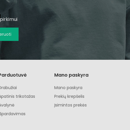
pirkimui
ruoti
Parduotuvė
Mano paskyra
Drabužiai
Mano paskyra
Apatinis trikotažas
Prekių krepšelis
Avalynė
Įsimintos prekės
Išpardavimas