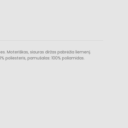
s. Moteriškas, siauras diržas pabrėžia liemenį.
0% poliesteris, pamušalas: 100% poliamidas.