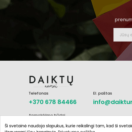
prenume
Telefonas
El. paštas
+370 678 84466
info@daiktu
Apmokėjimo būdai
Ši svetainė naudoja slapukus, kurie reikalingi tam, kad ši svetai