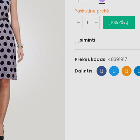
Paskutinė prekė
Į KREPŠELĮ
Įsiminti
Prekės kodas:
48391917