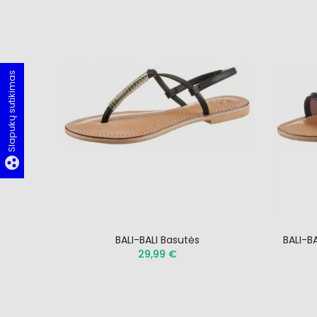
Slapukų sutikimas
group_work
BALI-BALI Basutės
BALI-BA
29,99 €