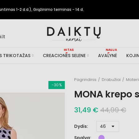
timas 1-2 d.d.), Grąžinimo terminas - 14 d.
.lt
HITAS
NAUJA
IS TRIKOTAŽAS
CREACIONES SELENE
AVALYNĖ
KOJIN
Pagrindinis
Drabužiai
Moter
−30%
MONA krepo 
31,49 €
44,99 €
Dydis
Spalva