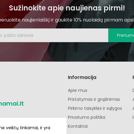
Sužinokite apie naujienas pirmi!
ruokite naujienlaiškį ir gaukite 10% nuolaidą pirmam apsi
Prenume
Informacija
Apie mus
Pristatymas ir grąžinimas
namai.lt
Pirkimo taisyklės ir sąlygos
Privatumo politika
Kontaktai
nė veiktų tinkamai, ir yra