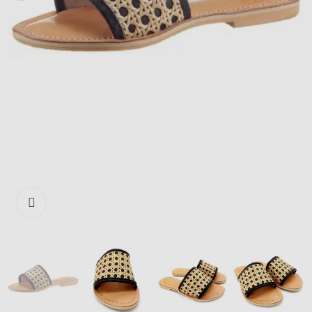
Išdidinti