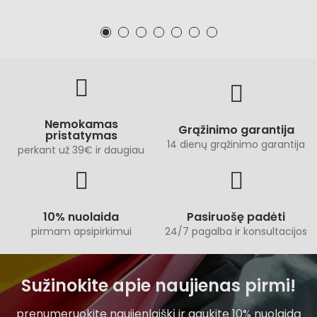
Nemokamas
Grąžinimo garantija
pristatymas
14 dienų grąžinimo garantija
perkant už 39€ ir daugiau
10% nuolaida
Pasiruošę padėti
pirmam apsipirkimui
24/7 pagalba ir konsultacijos
Sužinokite apie naujienas pirmi!
prenumeruokite naujienlaiškį ir gaukite 10% nuolaidą