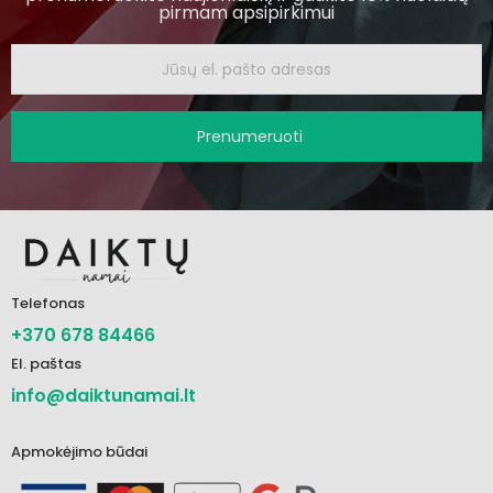
pirmam apsipirkimui
Prenumeruoti
Telefonas
+370 678 84466
El. paštas
info@daiktunamai.lt
Apmokėjimo būdai