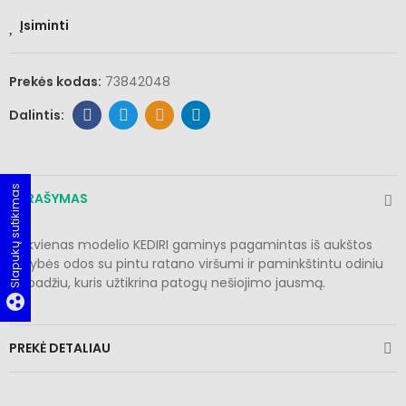
Įsiminti
Prekės kodas:
73842048
Slapukų sutikimas
APRAŠYMAS
Kiekvienas modelio KEDIRI gaminys pagamintas iš aukštos
kokybės odos su pintu ratano viršumi ir paminkštintu odiniu
vidpadžiu, kuris užtikrina patogų nešiojimo jausmą.
group_work
PREKĖ DETALIAU