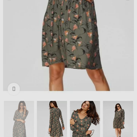
Išdidinti