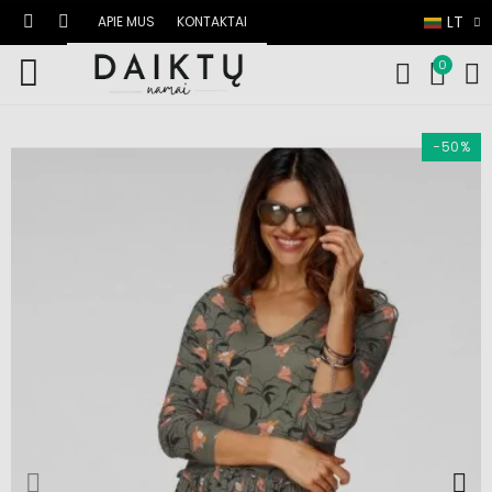
LT
APIE MUS
KONTAKTAI
0
−50%