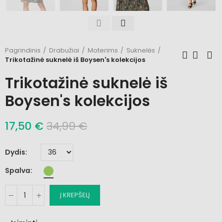
Pagrindinis
Drabužiai
Moterims
Suknelės
Trikotažinė suknelė iš Boysen's kolekcijos
Trikotažinė suknelė iš
Boysen's kolekcijos
17,50 €
34,99 €
Dydis
Spalva
Į KREPŠELĮ