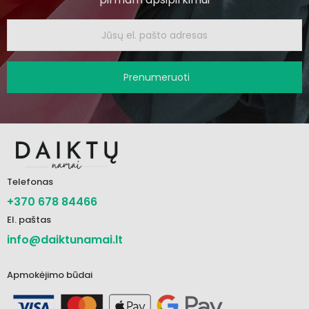
Prenumeruoti
Telefonas
+370 678 84466
El. paštas
info@daiktunamai.lt
Apmokėjimo būdai