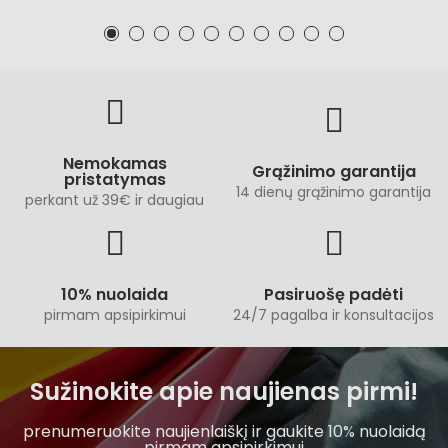
Nemokamas
Grąžinimo garantija
pristatymas
14 dienų grąžinimo garantija
perkant už 39€ ir daugiau
10% nuolaida
Pasiruošę padėti
pirmam apsipirkimui
24/7 pagalba ir konsultacijos
Sužinokite apie naujienas pirmi!
prenumeruokite naujienlaiškį ir gaukite 10% nuolaidą
pirmam apsipirkimui