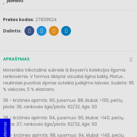
Įsiminti
Prekės kodas:
27839624
APRAŠYMAS
Moteriška trikotažinė suknelė iš Boysen's kolekcijos ilgomis
rankovėmis. V formos iškirptė vizualiai ilgina kaklą. Platus ,
raukiniais puoštas sijonas suteikia judėjimo laisvės. Sudėtis: 95
% viskozės, 5 % elastano.
36 - krūtinės apimtis: 90, juosmuo: 88, klubai: <130, pečių
plotis: 36, rankovės ilgis/plotis: 62/32, ilgis: 93
38 - krūtinės apimtis: 94, juosmuo: 90, klubai: <140, pečių
plotis: 37, rankovės ilgis/plotis: 62/32, ilgis: 93
40 - krūtinės apimtis: 98, juosmuo: 94, klubai: <145, pečių