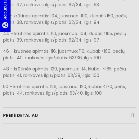
Slapukų sutikimas
plotis: 37, rankovės ilgis/plotis: 62/34, ilgis: 93
42 - krūtinės apimtis: 104, juosmuo: 100, klubai: <150, pečių
plotis: 38, rankovės ilgis/plotis: 62/34, ilgis: 94
group_work
44 - krūtinės apimtis: 110, juosmuo: 104, klubai: <155, pečių
plotis: 39, rankovės ilgis/plotis: 62/34, ilgis: 97
46 - krūtinės apimtis: 116, juosmuo: 110, klubai: <160, pečių
plotis: 40, rankovės ilgis/plotis: 63/36, ilgis: 100
48 - krūtinės apimtis: 120, juosmuo: 114, klubai: <165, pečių
plotis: 41, rankovės ilgis/plotis: 63/38, ilgis: 100
50 - krūtinės apimtis: 126, juosmuo: 120, klubai: <170, pečių
plotis: 44, rankovės ilgis/plotis: 63/40, ilgis: 100
PREKĖ DETALIAU