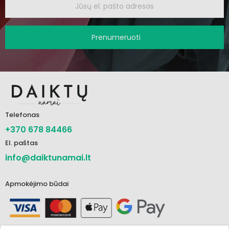
Prenumeruoti
Telefonas
+370 678 84466
El. paštas
info@daiktunamai.lt
Apmokėjimo būdai