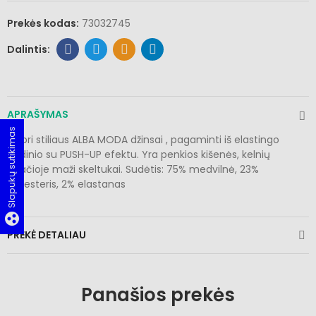
Prekės kodas:
73032745
APRAŠYMAS
Slapukų sutikimas
Capri stiliaus ALBA MODA džinsai , pagaminti iš elastingo
audinio su PUSH-UP efektu. Yra penkios kišenės, kelnių
apačioje maži skeltukai. Sudėtis: 75% medvilnė, 23%
poliesteris, 2% elastanas
group_work
PREKĖ DETALIAU
Panašios prekės