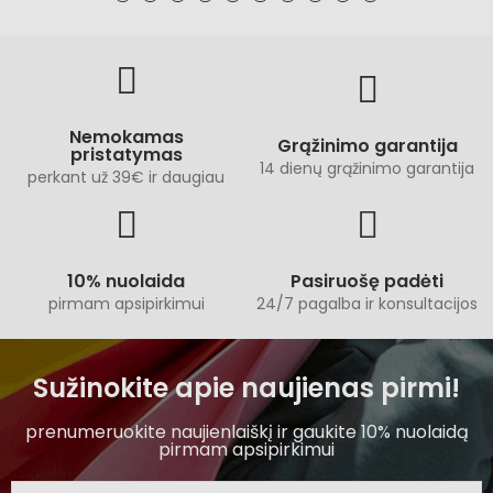
Nemokamas
Grąžinimo garantija
pristatymas
14 dienų grąžinimo garantija
perkant už 39€ ir daugiau
10% nuolaida
Pasiruošę padėti
pirmam apsipirkimui
24/7 pagalba ir konsultacijos
Sužinokite apie naujienas pirmi!
prenumeruokite naujienlaiškį ir gaukite 10% nuolaidą
pirmam apsipirkimui