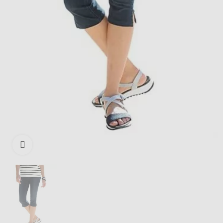
Išdidinti