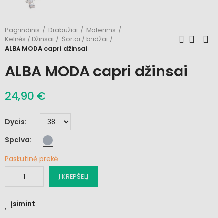
Pagrindinis
Drabužiai
Moterims
Kelnės / Džinsai
Šortai / bridžai
ALBA MODA capri džinsai
ALBA MODA capri džinsai
24,90 €
Dydis
Spalva
Paskutinė prekė
Į KREPŠELĮ
Įsiminti