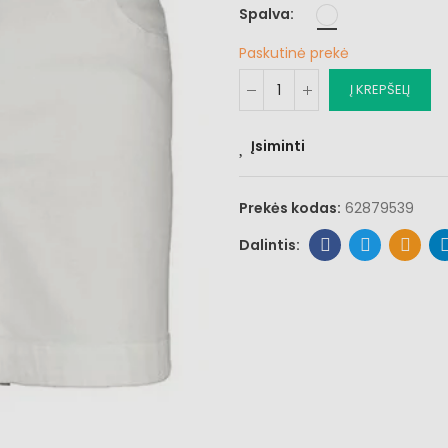
Spalva
Paskutinė prekė
Į KREPŠELĮ
Įsiminti
Prekės kodas:
62879539