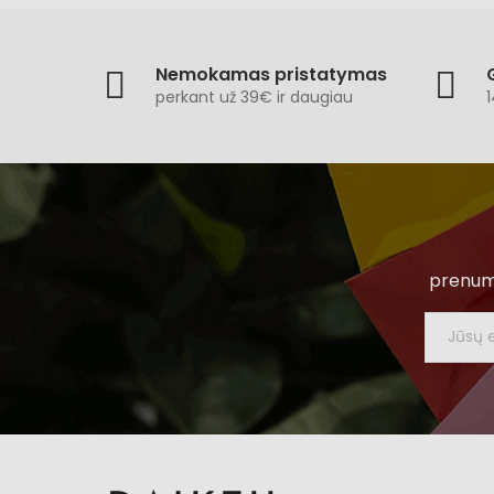
Nemokamas pristatymas
perkant už 39€ ir daugiau
1
prenume