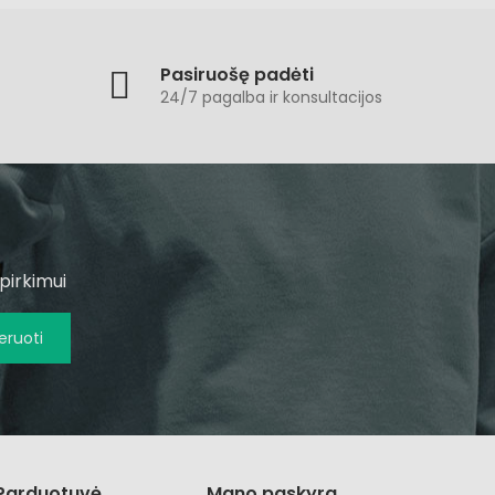
Pasiruošę padėti
24/7 pagalba ir konsultacijos
pirkimui
ruoti
Parduotuvė
Mano paskyra