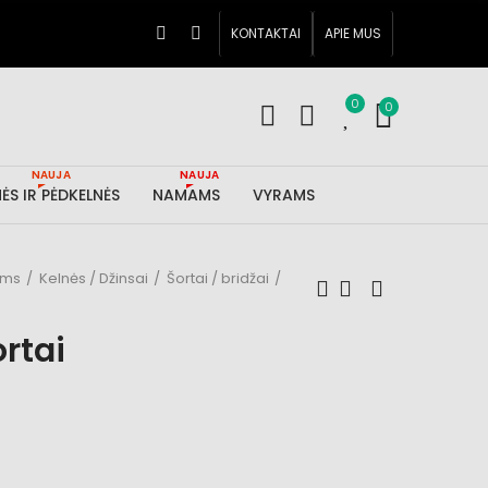
KONTAKTAI
APIE MUS
0
0
NAUJA
NAUJA
ĖS IR PĖDKELNĖS
NAMAMS
VYRAMS
ims
Kelnės / Džinsai
Šortai / bridžai
rtai