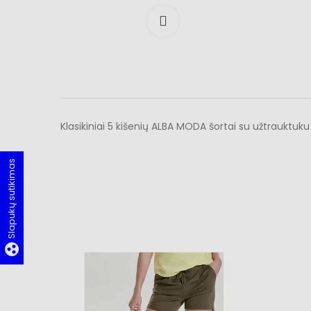
Išdidinti
Klasikiniai 5 kišenių ALBA MODA šortai su užtrauktuku i
Slapukų sutikimas
group_work