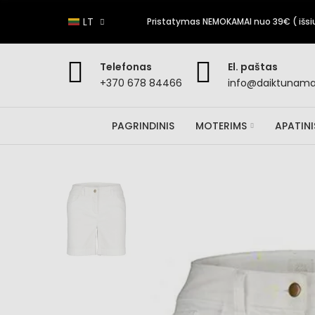
LT
Pristatymas NEMOKAMAI nuo 39€ ( išsiun
Telefonas
El. paštas
+370 678 84466
info@daiktunamai
PAGRINDINIS
MOTERIMS
APATIN