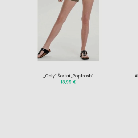
 Kelnės
„Only“ Šortai „Poptrash“
A
18,99 €