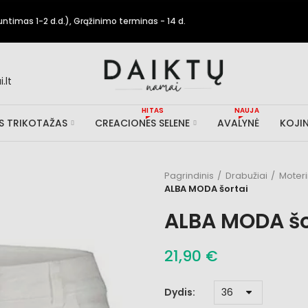
timas 1-2 d.d.), Grąžinimo terminas - 14 d.
.lt
HITAS
NAUJA
IS TRIKOTAŽAS
CREACIONES SELENE
AVALYNĖ
KOJIN
Pagrindinis
Drabužiai
Moter
ALBA MODA šortai
ALBA MODA šo
21,90 €
Dydis