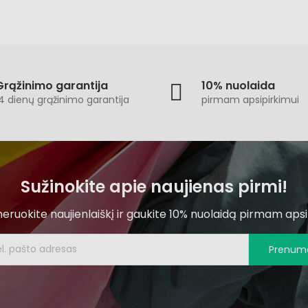
Grąžinimo garantija
10% nuolaida
4 dienų grąžinimo garantija
pirmam apsipirkimui
Sužinokite apie naujienas pirmi!
ruokite naujienlaiškį ir gaukite 10% nuolaidą pirmam apsi
Prenume