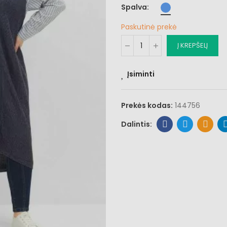
Spalva
Paskutinė prekė
Į KREPŠELĮ
Įsiminti
Prekės kodas:
144756