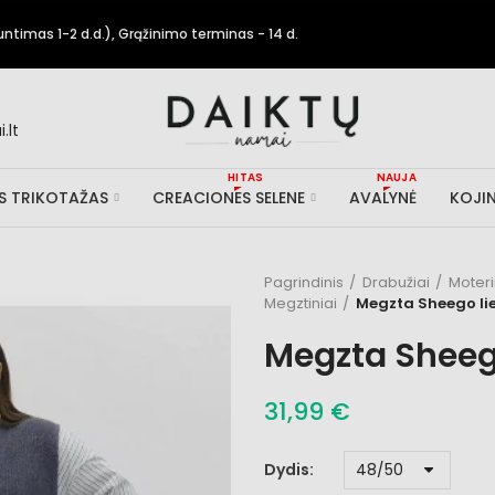
timas 1-2 d.d.), Grąžinimo terminas - 14 d.
.lt
HITAS
NAUJA
IS TRIKOTAŽAS
CREACIONES SELENE
AVALYNĖ
KOJIN
Pagrindinis
Drabužiai
Moter
Megztiniai
Megzta Sheego l
Megzta Sheeg
31,99 €
Dydis