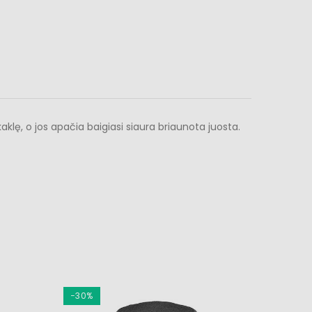
klę, o jos apačia baigiasi siaura briaunota juosta.
−30%