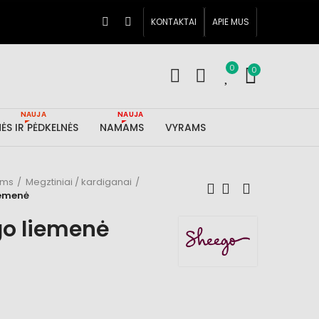
KONTAKTAI
APIE MUS
0
0
NAUJA
NAUJA
ĖS IR PĖDKELNĖS
NAMAMS
VYRAMS
ims
Megztiniai / kardiganai
iemenė
o liemenė