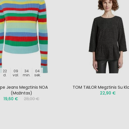
22
09
34
03
d.
val.
min.
sek.
pe Jeans Megztinis NOA
TOM TAILOR Megztinis Su Kl
(mažintas)
22,90 €
19,60 €
28,00 €