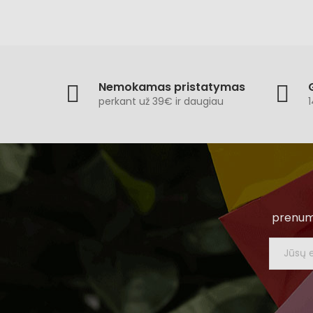
Nemokamas pristatymas
perkant už 39€ ir daugiau
1
prenume