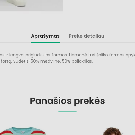
Aprašymas
Prekė detaliau
 ir lengvai prigludusios formos. Liemenė turi šaliko formos apyka
ortą. Sudėtis: 50% medvilnė, 50% poliakrilas.
Panašios prekės