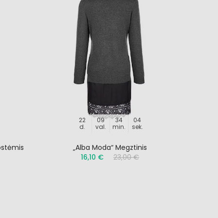
22
09
34
03
d.
val.
min.
sek.
ostėmis
„Alba Moda“ Megztinis
16,10 €
23,00 €