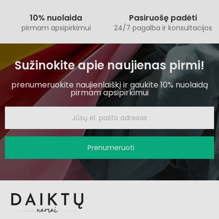
10% nuolaida
Pasiruošę padėti
pirmam apsipirkimui
24/7 pagalba ir konsultacijos
Sužinokite apie naujienas pirmi!
prenumeruokite naujienlaiškį ir gaukite 10% nuolaidą
pirmam apsipirkimui
Prenumeruoti