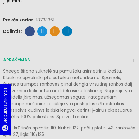
Įsiminti
Prekės kodas:
18733361
APRAŠYMAS
Sheego šifono suknelė su pamušalu asimetriniu kraštu.
Klasikinė apvali iškirptė suteikia moteriškumo. Sparnelių
formos trumpos rankovės pilnai dengia viršutinę rankos dalį.
Slapukų sutikimas
Ilgis žemiau kelių ir turi nedidelį asimetriškumą. Nugaroje yra
nedidelis įkirpimas, užsegamas sagute. Patogesniam
apsirengimui šoninėje siūlėje yra paslėptas užtrauktukas.
Vienspalvis audinys leidžia lengvai derinti įvairius aksesuarus.
Sudėtis: 100% poliesteris. Spalva: koralinė
group_work
46 - krūtinės apimtis: 110, klubai: 122, pečių plotis: 43, rankovės
ilgis: 27, ilgis: 110/125