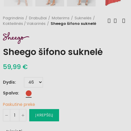
Pagrindinis
Drabužiai
Moterims
Suknelės
Kokteilinės / Vakarinės
Sheego šifono suknelė
Sheego šifono suknelė
59,99 €
Dydis
Spalva
Paskutinė prekė
Į KREPŠELĮ