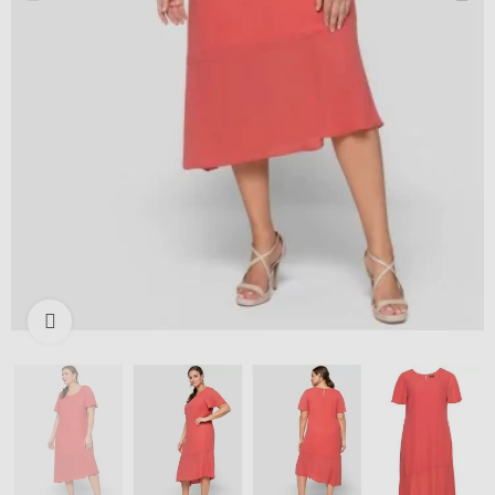
Išdidinti