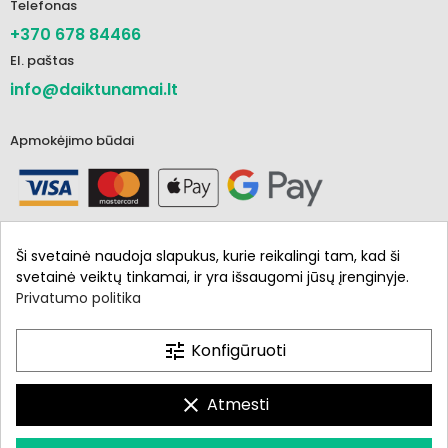
Telefonas
+370 678 84466
El. paštas
info@daiktunamai.lt
Apmokėjimo būdai
Ši svetainė naudoja slapukus, kurie reikalingi tam, kad ši
svetainė veiktų tinkamai, ir yra išsaugomi jūsų įrenginyje.
Privatumo politika
Informacija
Parduotuvė
tune
Konfigūruoti
Mano paskyra
clear
Atmesti