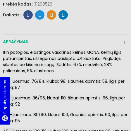
Prekės kodas:
31208526
APRAŠYMAS
Itin patogios, elastingos vasarinės kelnės MONA. Kelnių ilgis
patrumpintas, užsegamos paslėptu užtrauktuku. Prigludęs
siluetas be kišenių ir sagų. SUdėtis: 67% medvilnė, 28%
poliamidas, 5% elastanas
19 –
juosmuo: 76/84, klubai: 98, šlaunies apimtis: 58
, ilgis per
Slapukų sutikimas
šoną: 87
22 –
juosmuo: 86/96, klubai: 110, šlaunies apimtis: 66
, ilgis per
šoną: 92
40 –
juosmuo: 80/90, klubai: 100, šlaunies apimtis: 60
, ilgis per
group_work
šoną: 95