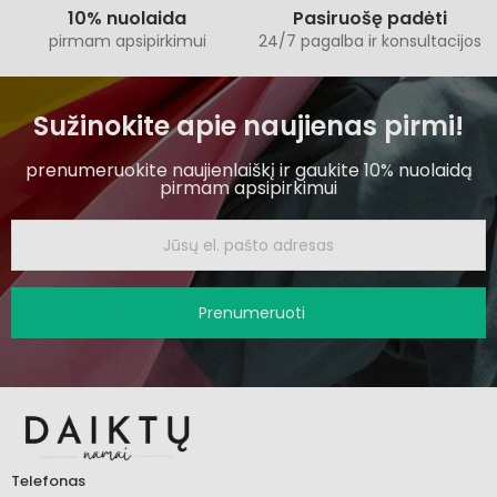
10% nuolaida
Pasiruošę padėti
pirmam apsipirkimui
24/7 pagalba ir konsultacijos
Sužinokite apie naujienas pirmi!
prenumeruokite naujienlaiškį ir gaukite 10% nuolaidą
pirmam apsipirkimui
Prenumeruoti
Telefonas