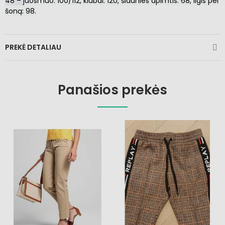
48 –
juosmuo: 100/112, klubai: 120, šlaunies apimtis: 68
, ilgis per
šoną: 98.
PREKĖ DETALIAU
Panašios prekės