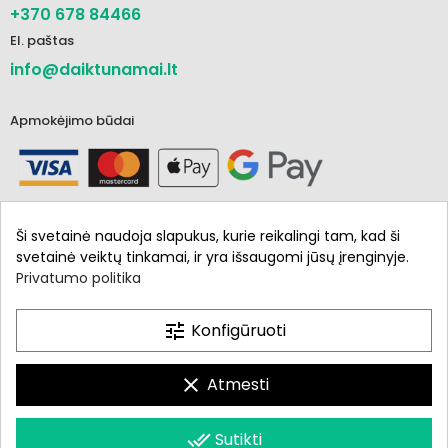
+370 678 84466
El. paštas
info@daiktunamai.lt
Apmokėjimo būdai
Ši svetainė naudoja slapukus, kurie reikalingi tam, kad ši
svetainė veiktų tinkamai, ir yra išsaugomi jūsų įrenginyje.
Privatumo politika
Informacija
Parduotuvė
tune
Konfigūruoti
Mano paskyra
clear
Atmesti
done_all
Sutikti
Daiktunamai.lt © 2021 - 2024. Visos teisės saugomos.