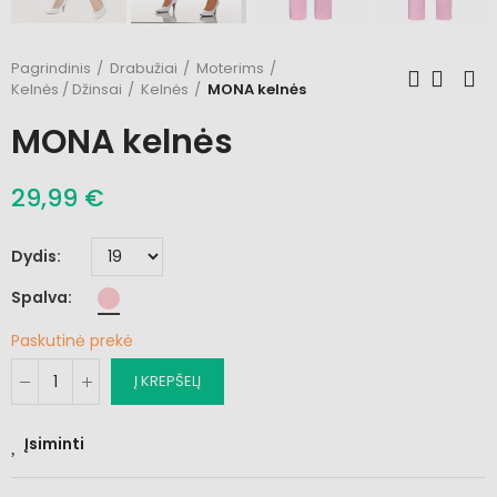
Pagrindinis
Drabužiai
Moterims
Kelnės / Džinsai
Kelnės
MONA kelnės
MONA kelnės
29,99 €
Dydis
Spalva
Paskutinė prekė
Į KREPŠELĮ
Įsiminti