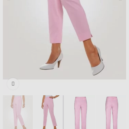
Išdidinti