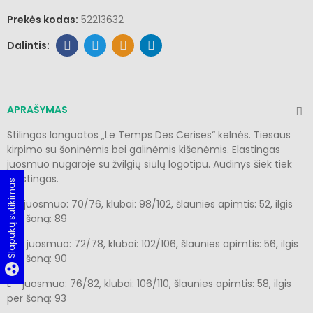
Prekės kodas:
52213632
APRAŠYMAS
Stilingos languotos „Le Temps Des Cerises“ kelnės. Tiesaus
kirpimo su šoninėmis bei galinėmis kišenėmis. Elastingas
juosmuo nugaroje su žvilgių siūlų logotipu. Audinys šiek tiek
elastingas.
Slapukų sutikimas
S - juosmuo: 70/76, klubai: 98/102, šlaunies apimtis: 52, ilgis
per šoną: 89
M - juosmuo: 72/78, klubai: 102/106, šlaunies apimtis: 56, ilgis
per šoną: 90
group_work
L - juosmuo: 76/82, klubai: 106/110, šlaunies apimtis: 58, ilgis
per šoną: 93