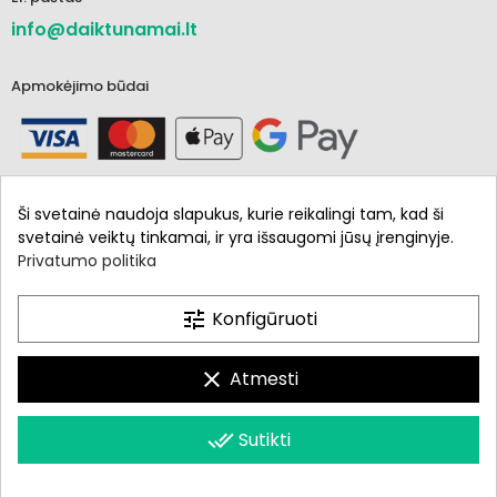
info@daiktunamai.lt
Apmokėjimo būdai
Ši svetainė naudoja slapukus, kurie reikalingi tam, kad ši
svetainė veiktų tinkamai, ir yra išsaugomi jūsų įrenginyje.
Privatumo politika
Informacija
Parduotuvė
tune
Konfigūruoti
Mano paskyra
clear
Atmesti
done_all
Sutikti
Daiktunamai.lt © 2021 - 2024. Visos teisės saugomos.