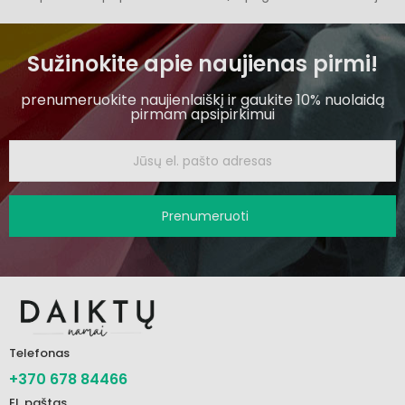
Sužinokite apie naujienas pirmi!
prenumeruokite naujienlaiškį ir gaukite 10% nuolaidą
pirmam apsipirkimui
Prenumeruoti
Telefonas
+370 678 84466
El. paštas