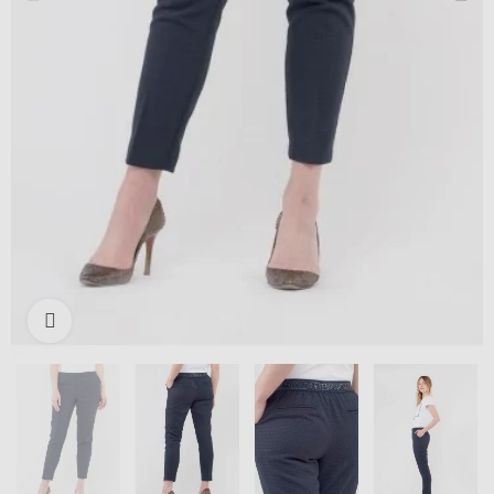
Išdidinti