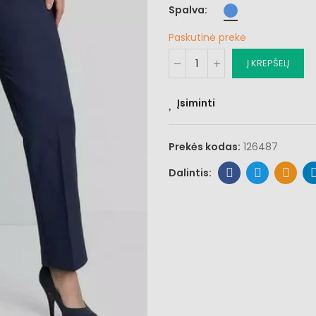
Spalva
Paskutinė prekė
Į KREPŠELĮ
Įsiminti
Prekės kodas:
126487