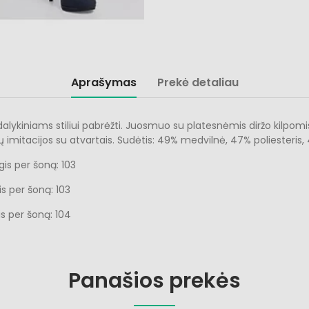
Aprašymas
Prekė detaliau
dalykiniams stiliui pabrėžti. Juosmuo su platesnėmis diržo kilpo
ių imitacijos su atvartais. Sudėtis: 49% medvilnė, 47% poliesteris,
lgis per šoną: 103
gis per šoną: 103
gis per šoną: 104
Panašios prekės