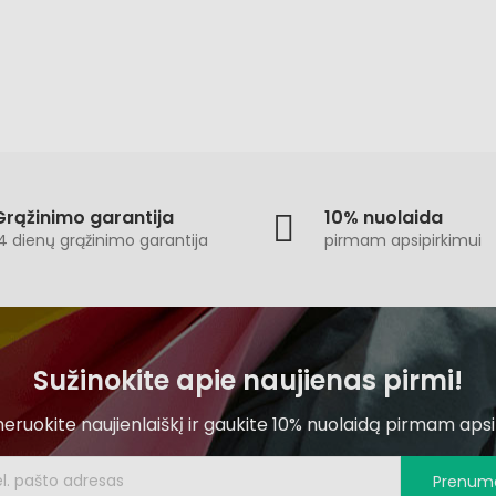
Grąžinimo garantija
10% nuolaida
4 dienų grąžinimo garantija
pirmam apsipirkimui
Sužinokite apie naujienas pirmi!
ruokite naujienlaiškį ir gaukite 10% nuolaidą pirmam apsi
Prenume