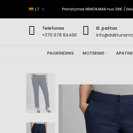
LT
Pristatymas NEMOKAMAI nuo 39€ ( išsiun
Telefonas
El. paštas
+370 678 84466
info@daiktunamai
PAGRINDINIS
MOTERIMS
APATIN