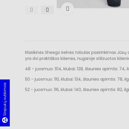
Išdidinti
Klasikinės Sheego kelnės tobulas pasirinkimas Jūsų 
yra dvi praktiškos kišenės, nugaroje stilizuotos kišen
48 - juosmuo: 104, klubai: 128, šlaunies apimtis: 74, i
50 - juosmuo: 110, klubai: 134, šlaunies apimtis: 78, il
Slapukų sutikimas
52 - juosmuo: 116, klubai: 140, šlaunies apimtis: 82, il
group_work