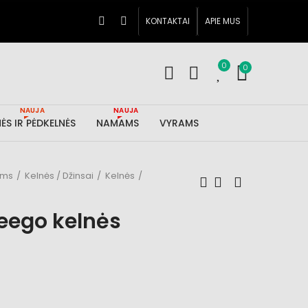
KONTAKTAI
APIE MUS
0
0
NAUJA
NAUJA
ĖS IR PĖDKELNĖS
NAMAMS
VYRAMS
ims
Kelnės / Džinsai
Kelnės
eego kelnės