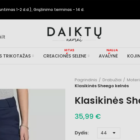
timas 1-2 d.d.), Grąžinimo terminas - 14 d.
.lt
HITAS
NAUJA
IS TRIKOTAŽAS
CREACIONES SELENE
AVALYNĖ
KOJIN
Pagrindinis
Drabužiai
Moter
Klasikinės Sheego kelnės
Klasikinės Sh
35,99 €
Dydis