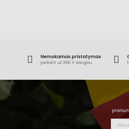
Nemokamas pristatymas
perkant už 39€ ir daugiau
1
prenume