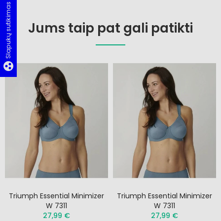
Slapukų sutikimas
Jums taip pat gali patikti
group_work
Triumph Essential Minimizer
Triumph Essential Minimizer
W 7311
W 7311
27,99 €
27,99 €