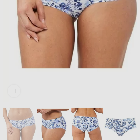
Išdidinti