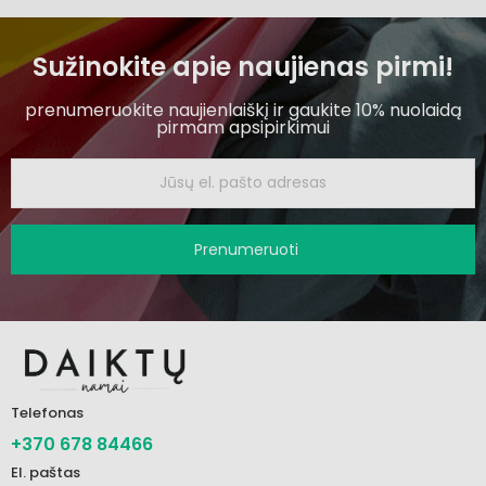
Sužinokite apie naujienas pirmi!
prenumeruokite naujienlaiškį ir gaukite 10% nuolaidą
pirmam apsipirkimui
Prenumeruoti
Telefonas
+370 678 84466
El. paštas