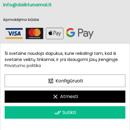
info@daiktunamai.lt
Apmokėjimo būdai
Ši svetainė naudoja slapukus, kurie reikalingi tam, kad ši
svetainė veiktų tinkamai, ir yra išsaugomi jūsų įrenginyje.
Privatumo politika
Informacija
Parduotuvė
tune
Konfigūruoti
Mano paskyra
clear
Atmesti
done_all
Sutikti
Daiktunamai.lt © 2021 - 2024. Visos teisės saugomos.