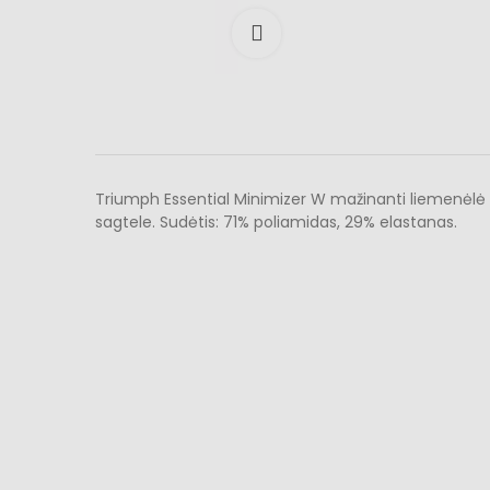
Išdidinti
Triumph Essential Minimizer W mažinanti liemenėlė su
sagtele. Sudėtis: 71% poliamidas, 29% elastanas.