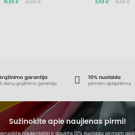
16,09 €
22,99 €
6,59 €
10,99 €
Grąžinimo garantija
10% nuolaida
4 dienų grąžinimo garantija
pirmam apsipirkimui
Sužinokite apie naujienas pirmi!
ruokite naujienlaiškį ir gaukite 10% nuolaidą pirmam apsi