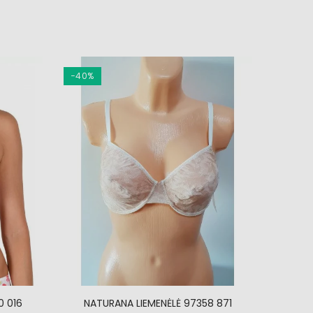
−40%
−20%
0 016
NATURANA LIEMENĖLĖ 97358 871
SA