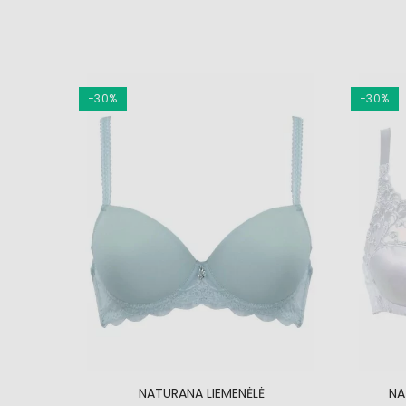
−30%
−30%
4339
NATURANA LIEMENĖLĖ
NA