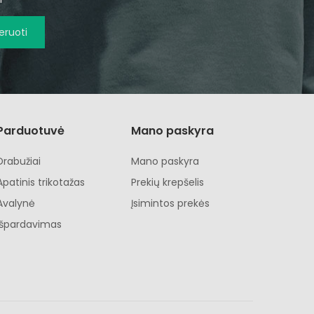
ruoti
Parduotuvė
Mano paskyra
Drabužiai
Mano paskyra
Apatinis trikotažas
Prekių krepšelis
Avalynė
Įsimintos prekės
Išpardavimas