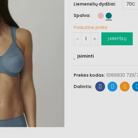
Liemenėlių dydžiai
Spalva
Paskutinė prekė
Į KREPŠELĮ
Įsiminti
Prekės kodas:
10166830 7311/