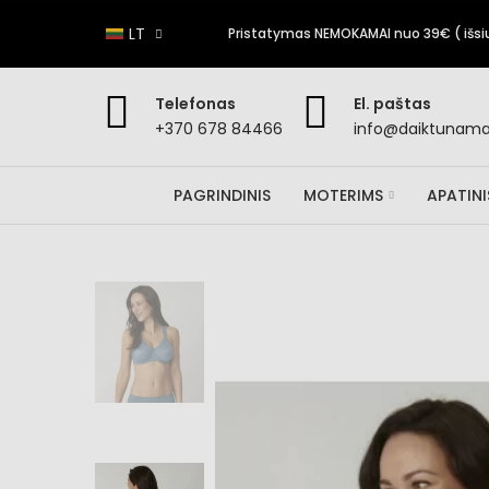
LT
Pristatymas NEMOKAMAI nuo 39€ ( išsiun
Telefonas
El. paštas
+370 678 84466
info@daiktunamai
PAGRINDINIS
MOTERIMS
APATIN