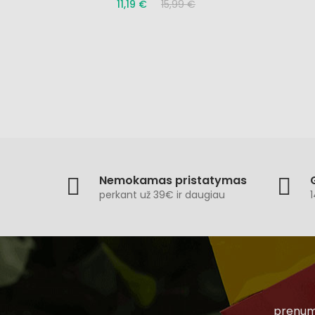
11,19 €
15,99 €
Nemokamas pristatymas
perkant už 39€ ir daugiau
1
prenume