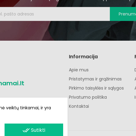
Prenume
Informacija
Apie mus
Pristatymas ir grąžinimas
namai.lt
Pirkimo taisyklės ir sąlygos
Privatumo politika
Kontaktai
nė veiktų tinkamai, ir yra
done_all
Sutikti