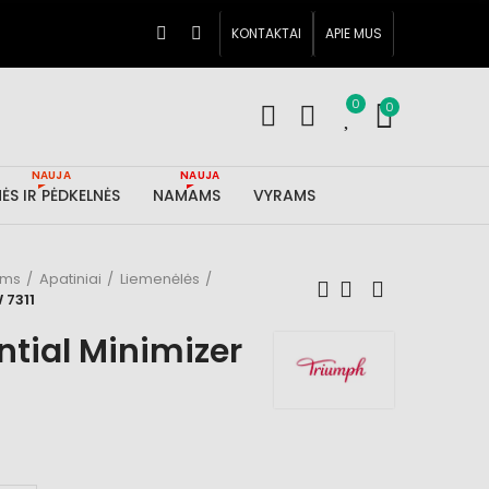
KONTAKTAI
APIE MUS
0
0
NAUJA
NAUJA
ĖS IR PĖDKELNĖS
NAMAMS
VYRAMS
ims
Apatiniai
Liemenėlės
 7311
tial Minimizer