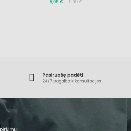
5,99 €
9,99 €
Pasiruošę padėti
24/7 pagalba ir konsultacijos
pirkimui