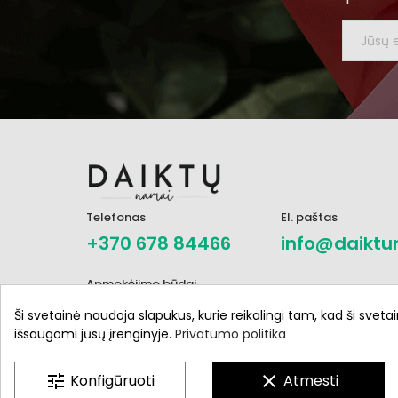
Telefonas
El. paštas
+370 678 84466
info@daiktu
Apmokėjimo būdai
Ši svetainė naudoja slapukus, kurie reikalingi tam, kad ši svetai
išsaugomi jūsų įrenginyje.
Privatumo politika
tune
Konfigūruoti
clear
Atmesti