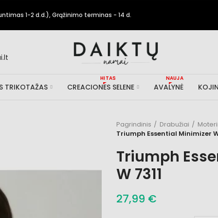
timas 1-2 d.d.), Grąžinimo terminas - 14 d.
.lt
HITAS
NAUJA
IS TRIKOTAŽAS
CREACIONES SELENE
AVALYNĖ
KOJIN
Pagrindinis
Drabužiai
Moter
Triumph Essential Minimizer W
Triumph Essen
W 7311
27,99 €