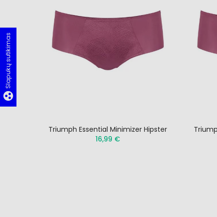
Slapukų sutikimas
group_work
Triumph Essential Minimizer Hipster
Triump
16,99 €