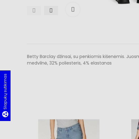
Išdidinti
Betty Barclay džinsai, su penkiomis kišenėmis. Juosmu
medvilnė, 32% poliesteris, 4% elastanas
Slapukų sutikimas
group_work