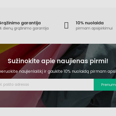
Grąžinimo garantija
10% nuolaida
4 dienų grąžinimo garantija
pirmam apsipirkimui
Sužinokite apie naujienas pirmi!
ruokite naujienlaiškį ir gaukite 10% nuolaidą pirmam apsi
Prenume