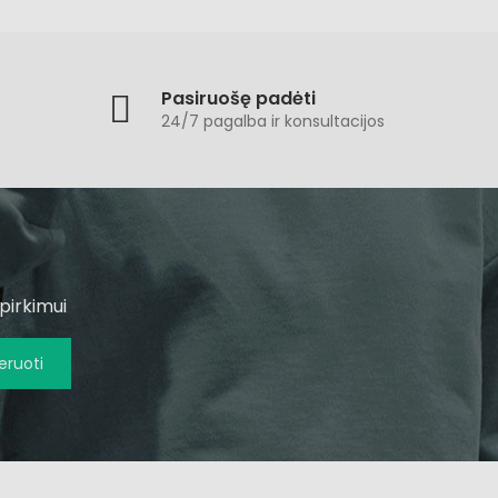
Pasiruošę padėti
24/7 pagalba ir konsultacijos
pirkimui
ruoti