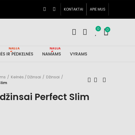
KONTAKTAI
APIE MUS
0
0
NAUJA
NAUJA
ĖS IR PĖDKELNĖS
NAMAMS
VYRAMS
ims
Kelnės / Džinsai
Džinsai
Slim
džinsai Perfect Slim