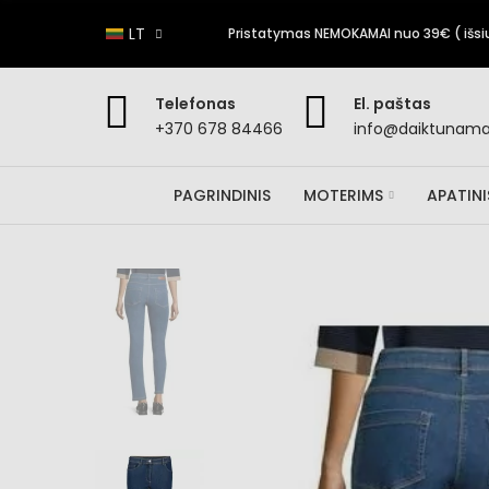
LT
Pristatymas NEMOKAMAI nuo 39€ ( išsiun
Telefonas
El. paštas
+370 678 84466
info@daiktunamai
PAGRINDINIS
MOTERIMS
APATIN