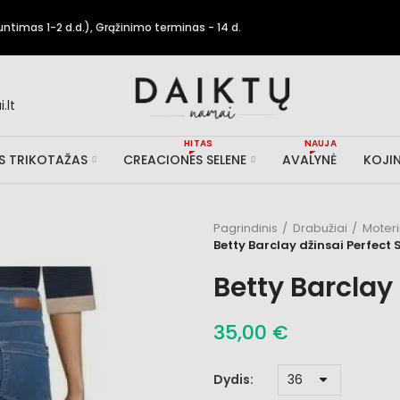
timas 1-2 d.d.), Grąžinimo terminas - 14 d.
.lt
HITAS
NAUJA
IS TRIKOTAŽAS
CREACIONES SELENE
AVALYNĖ
KOJIN
Pagrindinis
Drabužiai
Moter
Betty Barclay džinsai Perfect 
Betty Barclay 
35,00 €
Dydis