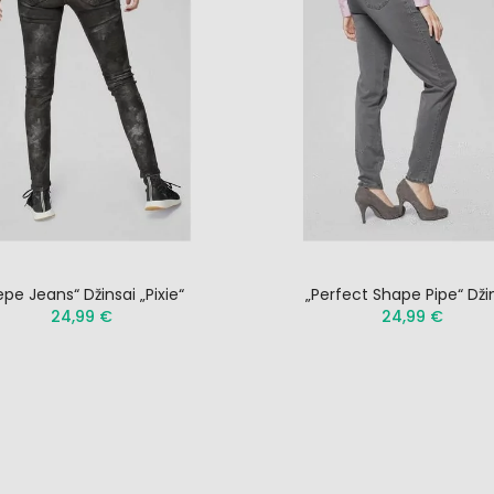
epe Jeans“ Džinsai „Pixie“
„Perfect Shape Pipe“ Dži
24,99 €
24,99 €