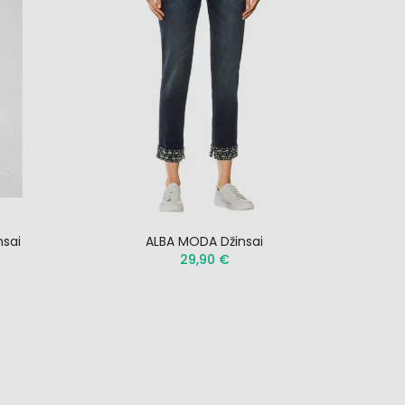
nsai
ALBA MODA Džinsai
REP
29,90 €