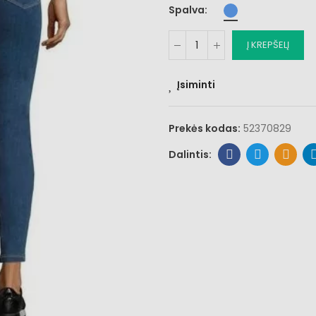
Spalva
Į KREPŠELĮ
Įsiminti
Prekės kodas:
52370829