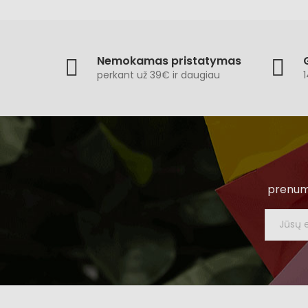
Nemokamas pristatymas
perkant už 39€ ir daugiau
1
prenume