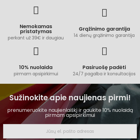
Nemokamas
Grąžinimo garantija
pristatymas
14 dienų grąžinimo garantija
perkant už 39€ ir daugiau
10% nuolaida
Pasiruošę padėti
pirmam apsipirkimui
24/7 pagalba ir konsultacijos
Sužinokite apie naujienas pirmi!
prenumeruokite naujienlaiškį ir gaukite 10% nuolaidą
pirmam apsipirkimui