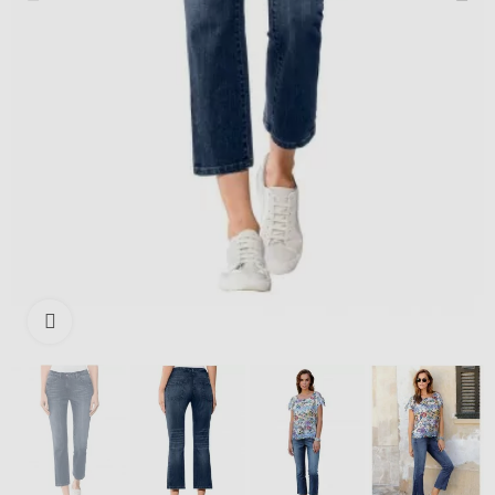
Išdidinti