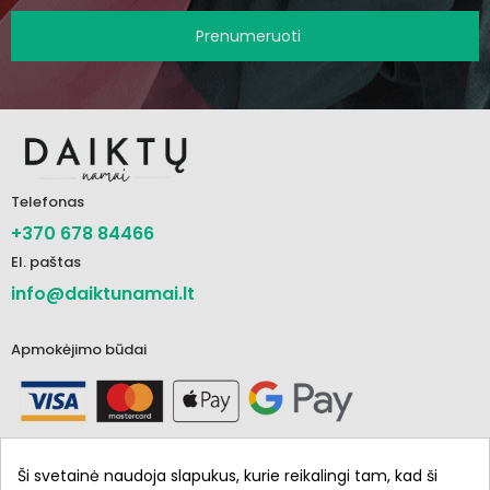
Prenumeruoti
Telefonas
+370 678 84466
El. paštas
info@daiktunamai.lt
Apmokėjimo būdai
Ši svetainė naudoja slapukus, kurie reikalingi tam, kad ši