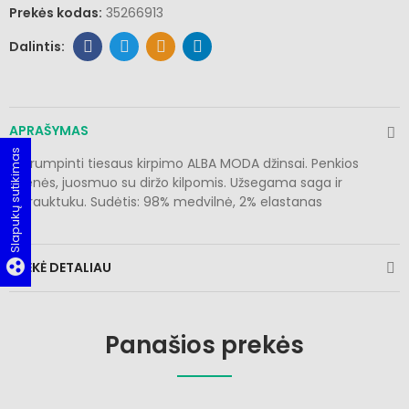
Prekės kodas:
35266913
APRAŠYMAS
Slapukų sutikimas
Patrumpinti tiesaus kirpimo ALBA MODA džinsai. Penkios
kišenės, juosmuo su diržo kilpomis. Užsegama saga ir
užtrauktuku. Sudėtis: 98% medvilnė, 2% elastanas
group_work
PREKĖ DETALIAU
Panašios prekės