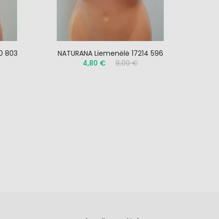
0 803
NATURANA Liemenėlė 17214 596
4,80 €
8,00 €