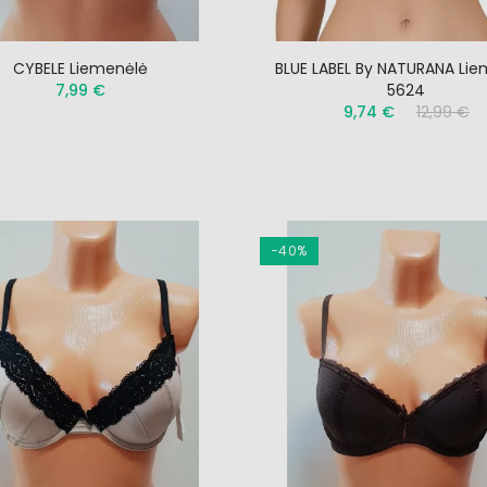
CYBELE Liemenėlė
BLUE LABEL By NATURANA Li
7,99 €
5624
9,74 €
12,99 €
−40%