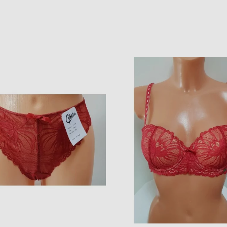
17430 803
motyvų raštu
4,80 €
3,50 €
8,00 €
7,00 €