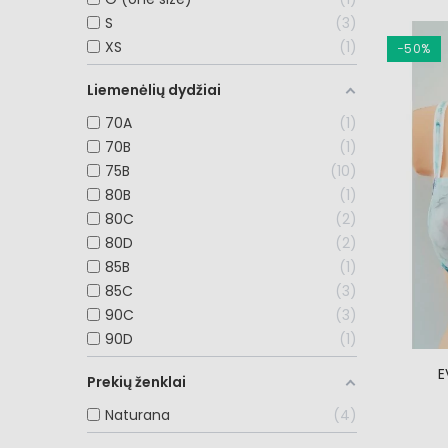
S
3
XS
1
−50%
Liemenėlių dydžiai
70A
1
70B
1
75B
10
80B
1
80C
2
80D
2
85B
1
85C
3
90C
3
90D
1
E
Prekių ženklai
Naturana
4