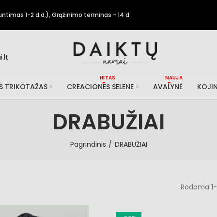
timas 1-2 d.d.), Grąžinimo terminas - 14 d.
.lt
HITAS
NAUJA
IS TRIKOTAŽAS
CREACIONES SELENE
AVALYNĖ
KOJIN
DRABUŽIAI
Pagrindinis
DRABUŽIAI
Rodoma 1-1