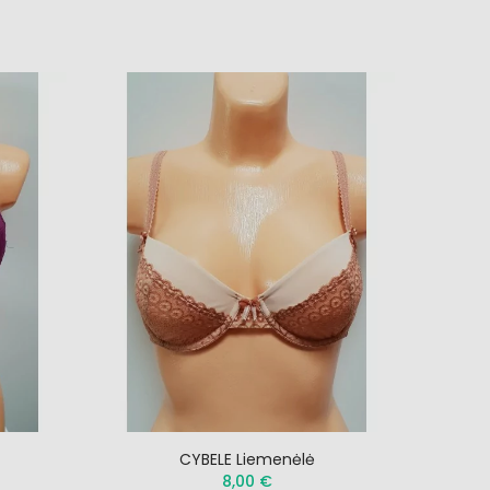
ės
CYBELE Liemenėlė
gėlių
8,00 €