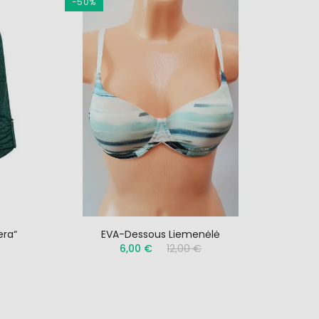
−50%
era“
EVA-Dessous Liemenėlė
6,00 €
12,00 €