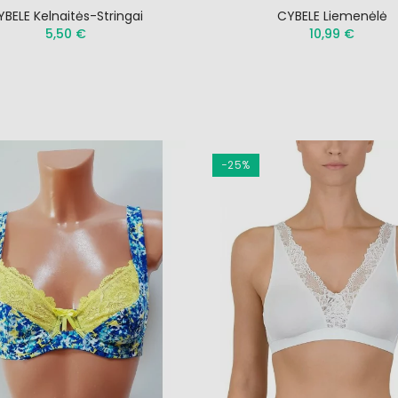
YBELE Kelnaitės-Stringai
CYBELE Liemenėlė
5,50 €
10,99 €
−25%