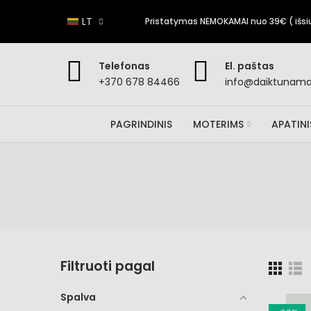
LT
Pristatymas NEMOKAMAI nuo 39€ ( išsiun
Telefonas
El. paštas
+370 678 84466
info@daiktunamai
PAGRINDINIS
MOTERIMS
APATIN
Filtruoti pagal
Spalva