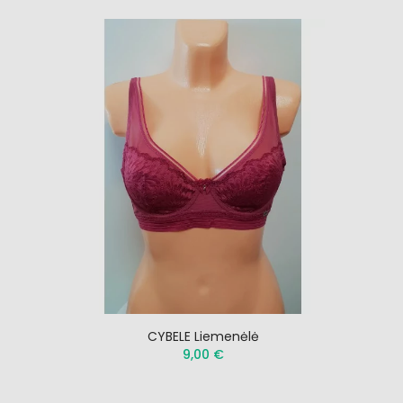
CYBELE Liemenėlė
9,00 €