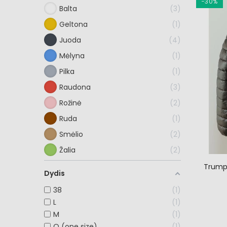
−30%
Balta
3
Geltona
1
Juoda
4
Mėlyna
1
Pilka
1
Raudona
3
Rožinė
2
Ruda
1
Smėlio
2
Žalia
2
Trumpa
Dydis
38
1
L
1
M
1
O (one size)
1