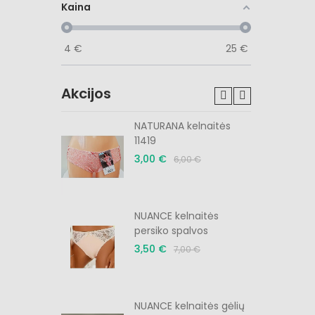
Kaina
4
€
25
€
Akcijos
tės slyvos
NATURANA kelnaitės
11419
3,00 €
6,00 €
menėlė
NUANCE kelnaitės
persiko spalvos
3,50 €
7,00 €
menėlė
NUANCE kelnaitės gėlių