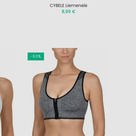
CYBELE Liemenėlė
8,99 €
−50%