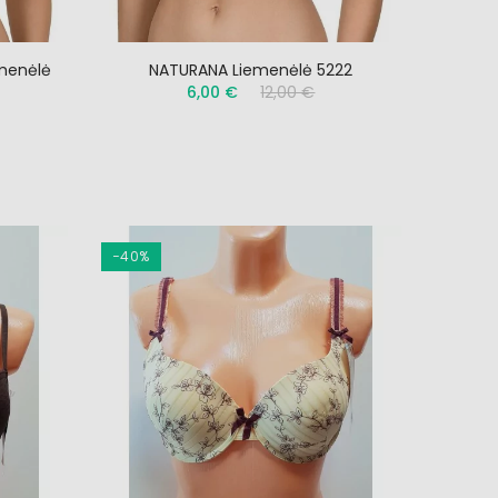
emenėlė
NATURANA Liemenėlė 5222
6,00 €
12,00 €
−40%