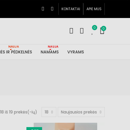
KONTAKTAI
APIE MUS
0
0
NAUJA
NAUJA
ĖS IR PĖDKELNĖS
NAMAMS
VYRAMS
8 iš 19 prekės(-ių)
18
Naujausios prekės