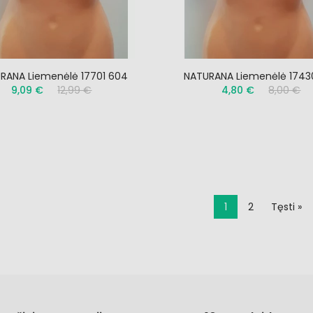
RANA Liemenėlė 17701 604
NATURANA Liemenėlė 1743
9,09 €
12,99 €
4,80 €
8,00 €
1
2
Tęsti »