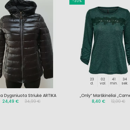
−30%
23
02
41
33
d.
val.
min.
sek.
 Dygsniuota Striukė ARTIKA
„Only“ Marškinėliai „Cam
24,49 €
34,99 €
8,40 €
12,00 €