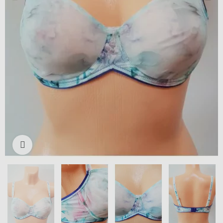
Išdidinti