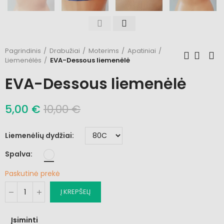
Pagrindinis
Drabužiai
Moterims
Apatiniai
Liemenėlės
EVA-Dessous liemenėlė
EVA-Dessous liemenėlė
5,00 €
10,00 €
Liemenėlių dydžiai
Spalva
Paskutinė prekė
Į KREPŠELĮ
Įsiminti