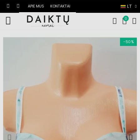
LT
APIE MUS
KONTAKTAI
0
−50%