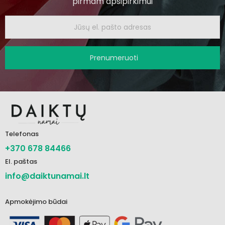
pirmam apsipirkimui
Prenumeruoti
Telefonas
+370 678 84466
El. paštas
info@daiktunamai.lt
Apmokėjimo būdai