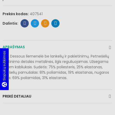
Prekės kodas:
407541
APRAŠYMAS
Slapukų sutikimas
EVA Dessous liemenėlė be lankelių ir pakietinimų. Petnešėlių
tvirtinimo detalės metalinės, ilgis reguliuojamas. Užsegama
dviem kabliukais. Sudėtis: 75% poliesteris, 25% elastanas,
kaušelių pamušalas: 81% poliamidas, 19% elastanas, nugaros
dalis: 69% poliamidas, 31% elastanas.
group_work
PREKĖ DETALIAU