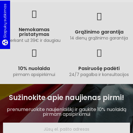
Slapukų sutikimas
Nemokamas
Grąžinimo garantija
pristatymas
14 dienų grąžinimo garantija
perkant už 39€ ir daugiau
group_work
10% nuolaida
Pasiruošę padėti
pirmam apsipirkimui
24/7 pagalba ir konsultacijos
Sužinokite apie naujienas pirmi!
prenumeruokite naujienlaiškį ir gaukite 10% nuolaidą
pirmam apsipirkimui