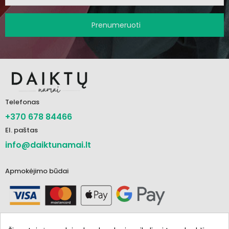
Prenumeruoti
Telefonas
+370 678 84466
El. paštas
info@daiktunamai.lt
Apmokėjimo būdai