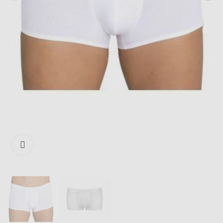
Išdidinti