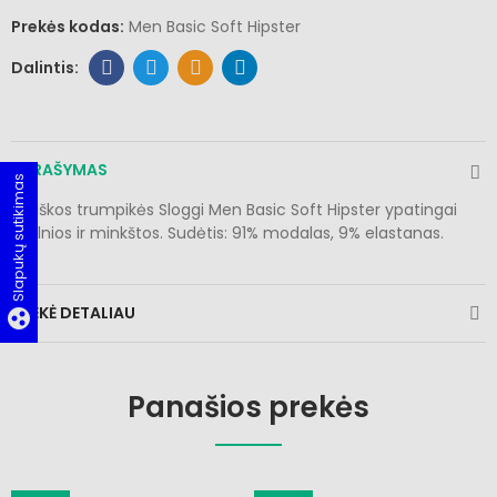
Prekės kodas:
Men Basic Soft Hipster
APRAŠYMAS
Slapukų sutikimas
Vyriškos trumpikės Sloggi Men Basic Soft Hipster ypatingai
švelnios ir minkštos. Sudėtis: 91% modalas, 9% elastanas.
PREKĖ DETALIAU
group_work
Panašios prekės