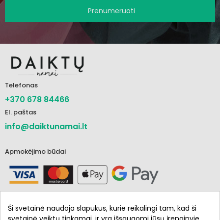
Prenumeruoti
Telefonas
+370 678 84466
El. paštas
info@daiktunamai.lt
Apmokėjimo būdai
Ši svetainė naudoja slapukus, kurie reikalingi tam, kad ši
svetainė veiktų tinkamai, ir yra išsaugomi jūsų įrenginyje.