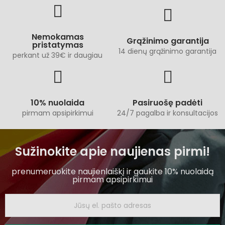
Nemokamas
Grąžinimo garantija
pristatymas
14 dienų grąžinimo garantija
perkant už 39€ ir daugiau
10% nuolaida
Pasiruošę padėti
pirmam apsipirkimui
24/7 pagalba ir konsultacijos
Sužinokite apie naujienas pirmi!
prenumeruokite naujienlaiškį ir gaukite 10% nuolaidą
pirmam apsipirkimui