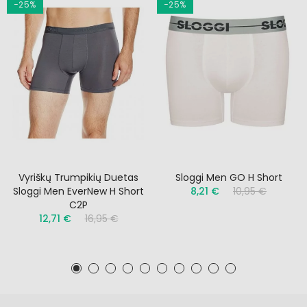
−25%
−25%
Vyriškų Trumpikių Duetas
Sloggi Men GO H Short
Sloggi Men EverNew H Short
8,21 €
10,95 €
C2P
12,71 €
16,95 €