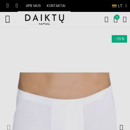
LT
APIE MUS
KONTAKTAI
0
−25%