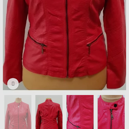
Išdidinti