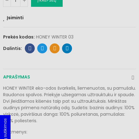
Į KREPŠELĮ
Įsiminti
Prekės kodas:
HONEY WINTER 03
APRAŠYMAS
HONEY WINTER eko-odos švarkelis, liemenuotas, su pamušalu.
Raudonos spalvos. Priekyje užsegamas užtrauktuku ir spaude.
Dvi įleidžiamos kišenės taip pat su užtrauktukais. Minkštas
audinys primena natūralią odą. Sudėtis: bazinis audinys: 100%
viskozė, paviršiaus danga: 100% poliuretanas, pamušalas:
100% poliesteris.
Slapukų sutikimas
Matmenys: