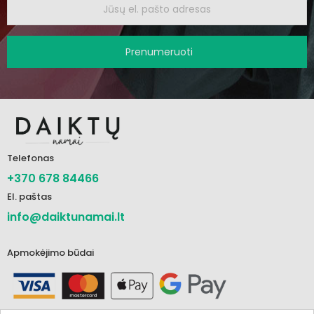
Prenumeruoti
Telefonas
+370 678 84466
El. paštas
info@daiktunamai.lt
Apmokėjimo būdai