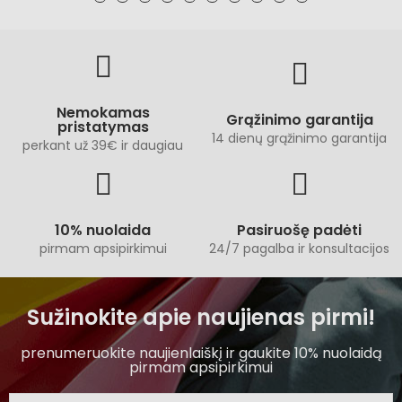
Nemokamas
Grąžinimo garantija
pristatymas
14 dienų grąžinimo garantija
perkant už 39€ ir daugiau
10% nuolaida
Pasiruošę padėti
pirmam apsipirkimui
24/7 pagalba ir konsultacijos
Sužinokite apie naujienas pirmi!
prenumeruokite naujienlaiškį ir gaukite 10% nuolaidą
pirmam apsipirkimui