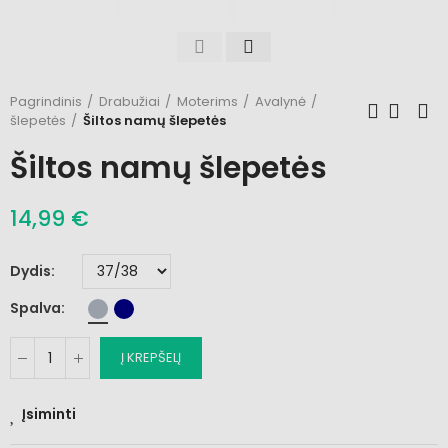
Pagrindinis
Drabužiai
Moterims
Avalynė
šlepetės
Šiltos namų šlepetės
Šiltos namų šlepetės
14,99 €
Dydis
Spalva
Į KREPŠELĮ
Įsiminti