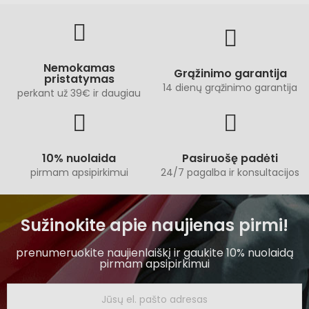
Nemokamas
Grąžinimo garantija
pristatymas
14 dienų grąžinimo garantija
perkant už 39€ ir daugiau
10% nuolaida
Pasiruošę padėti
pirmam apsipirkimui
24/7 pagalba ir konsultacijos
Sužinokite apie naujienas pirmi!
prenumeruokite naujienlaiškį ir gaukite 10% nuolaidą
pirmam apsipirkimui