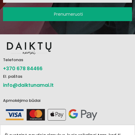
Prenumeruoti
Telefonas
+370 678 84466
El. paštas
info@daiktunamai.lt
Apmokėjimo būdai