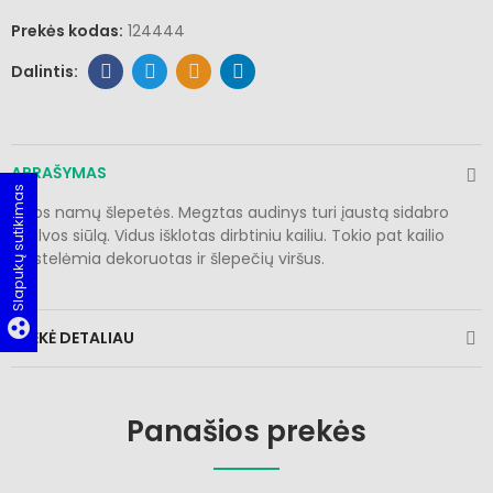
Prekės kodas:
124444
APRAŠYMAS
Slapukų sutikimas
Šiltos namų šlepetės. Megztas audinys turi įaustą sidabro
spalvos siūlą. Vidus išklotas dirbtiniu kailiu. Tokio pat kailio
juostelėmia dekoruotas ir šlepečių viršus.
group_work
PREKĖ DETALIAU
Panašios prekės