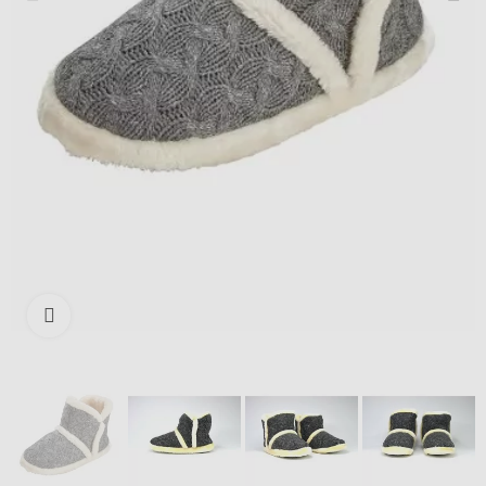
Išdidinti