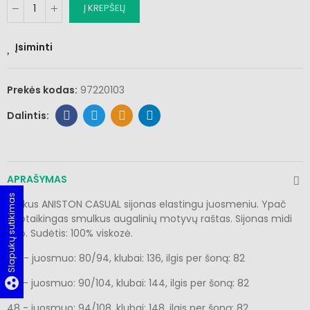
Į KREPŠELĮ
Įsiminti
Prekės kodas:
97220103
APRAŠYMAS
Slapukų sutikimas
Ryškus ANISTON CASUAL sijonas elastingu juosmeniu. Ypač
nuotaikingas smulkus augalinių motyvų raštas. Sijonas midi
ilgio. Sudėtis: 100% viskozė.
44 - juosmuo: 80/94, klubai: 136, ilgis per šoną: 82
group_work
46 - juosmuo: 90/104, klubai: 144, ilgis per šoną: 82
48 - juosmuo: 94/108, klubai: 148, ilgis per šoną: 82