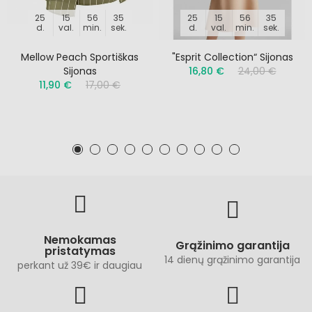
25
15
56
35
25
15
56
35
d.
val.
min.
sek.
d.
val.
min.
sek.
Mellow Peach Sportiškas
"Esprit Collection“ Sijonas
Sijonas
16,80 €
24,00 €
11,90 €
17,00 €
Nemokamas
Grąžinimo garantija
pristatymas
14 dienų grąžinimo garantija
perkant už 39€ ir daugiau