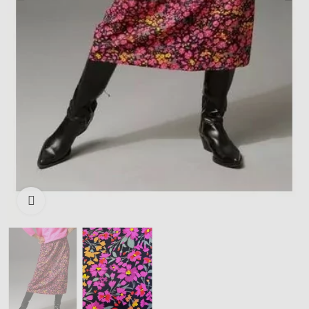
Išdidinti