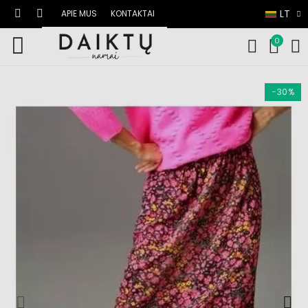
LT
APIE MUS
KONTAKTAI
0
−30%