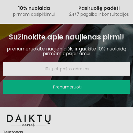
10% nuolaida
Pasiruošę padėti
pirmam apsipirkimui
24/7 pagalba ir konsultacijos
Sužinokite apie naujienas pirmi!
prenumeruokite naujienlaiškį ir gaukite 10% nuolaidą
pirmam apsipirkimui
Prenumeruoti
Telefonas