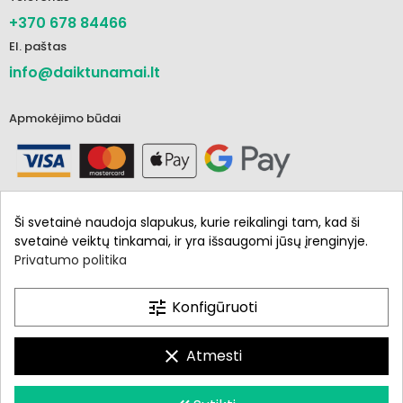
+370 678 84466
El. paštas
info@daiktunamai.lt
Apmokėjimo būdai
Ši svetainė naudoja slapukus, kurie reikalingi tam, kad ši
svetainė veiktų tinkamai, ir yra išsaugomi jūsų įrenginyje.
Privatumo politika
Informacija
Parduotuvė
tune
Konfigūruoti
Mano paskyra
clear
Atmesti