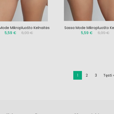
Mode Mikropluošto Kelnaitės
Sassa Mode Mikropluošto Ke
5,59 €
6,99 €
5,59 €
6,99 €
1
2
3
Tęsti 