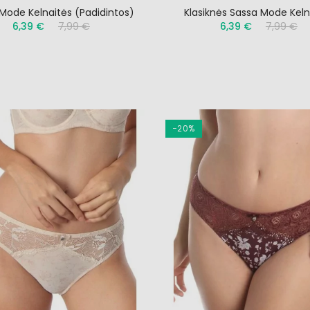
Mode Kelnaitės (padidintos)
Klasiknės Sassa Mode Keln
6,39 €
7,99 €
6,39 €
7,99 €
−20%