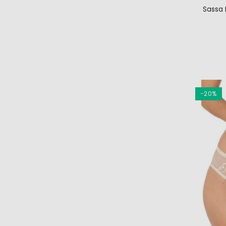
Sassa 
−20%