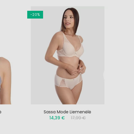
−20%
ė
Sassa Mode Liemenėlė
14,39 €
17,99 €