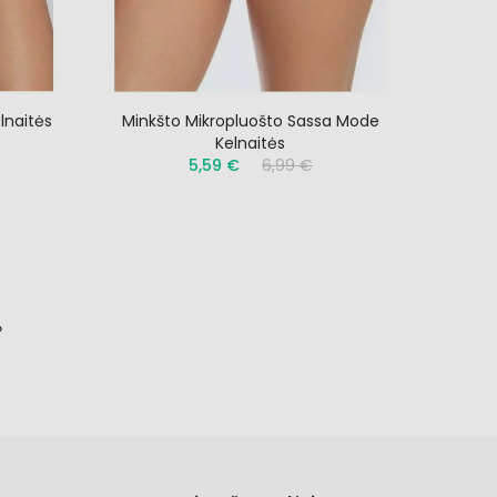
lnaitės
Minkšto Mikropluošto Sassa Mode
Kelnaitės
5,59 €
6,99 €
»