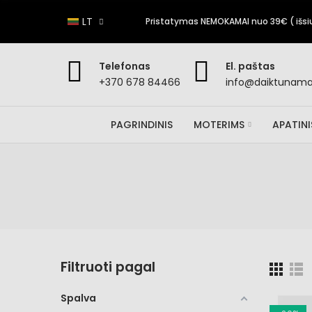
LT
Pristatymas NEMOKAMAI nuo 39€ ( išsiun
Telefonas
El. paštas
+370 678 84466
info@daiktunamai
PAGRINDINIS
MOTERIMS
APATIN
Filtruoti pagal
Spalva