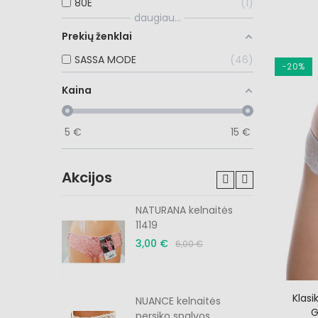
80E
1
daugiau...
Prekių ženklai
SASSA MODE
46
−20%
Kaina
5
€
15
€
Akcijos
tės slyvos
NATURANA kelnaitės
11419
3,00 €
6,00 €
Klasi
menėlė
NUANCE kelnaitės
G
persiko spalvos