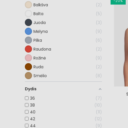
−20%
Balkšva
2
Balta
5
Juoda
3
Mėlyna
9
Pilka
6
Raudona
2
Rožinė
9
Ruda
2
Smėlio
8
Dydis
36
7
38
10
40
11
42
12
44
9