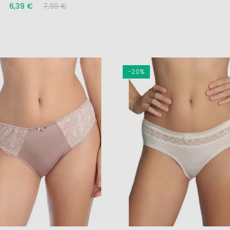
6,39 €
7,99 €
4,80 €
3,50 €
8,00 €
7,00 €
NATURANA liemenėlė
NUANCE kelnaitės 
17430 803
motyvų raštu
−20%
4,80 €
3,50 €
8,00 €
7,00 €