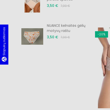
3,50 €
7,00 €
menėlė
NUANCE kelnaitės gėlių
Slapukų sutikimas
motyvų raštu
−20%
3,50 €
7,00 €
group_work