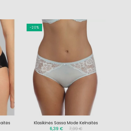
−20%
ės
naitės
Klasikinės Sassa Mode Kelnaitės
6,39 €
7,99 €