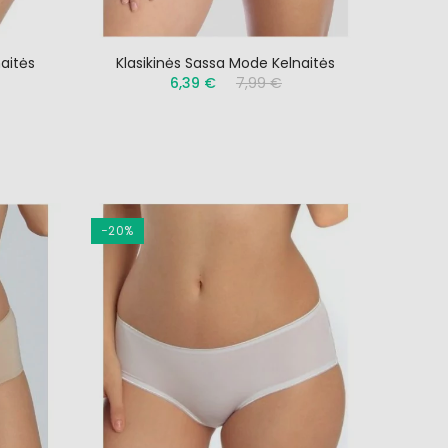
naitės
Klasikinės Sassa Mode Kelnaitės
6,39 €
7,99 €
−20%