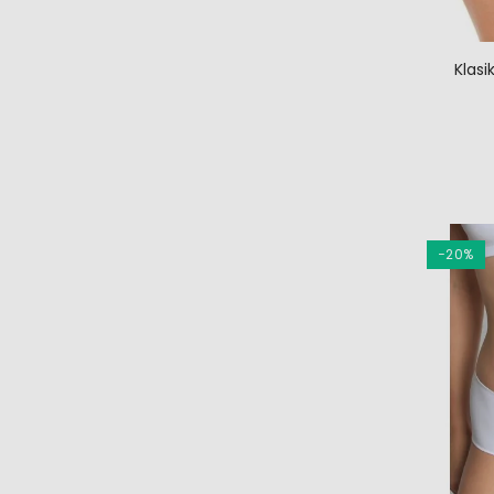
Klasi
−20%