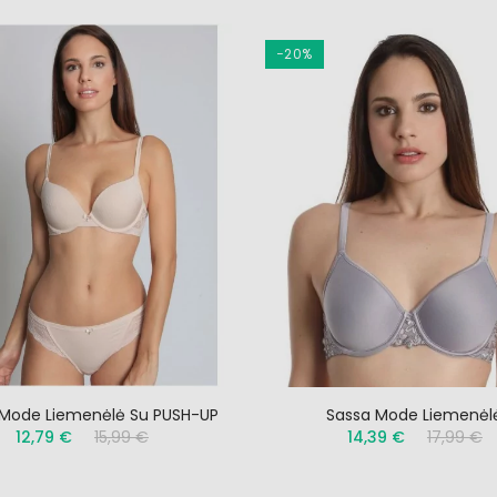
−20%
Mode Liemenėlė Su PUSH-UP
Sassa Mode Liemenėl
12,79 €
15,99 €
14,39 €
17,99 €