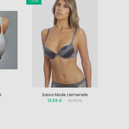
−20%
ė
Sassa Mode Liemenėlė
13,59 €
16,99 €