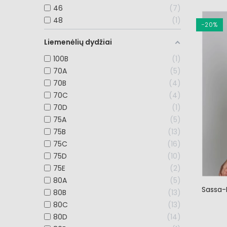
46
7
48
1
−20%
Liemenėlių dydžiai
100B
1
70A
5
70B
4
70C
4
70D
1
75A
5
75B
13
75C
16
75D
10
75E
2
80A
5
Sassa-
80B
13
80C
13
80D
14