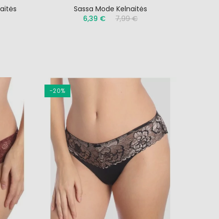
aitės
Sassa Mode Kelnaitės
6,39 €
7,99 €
−20%