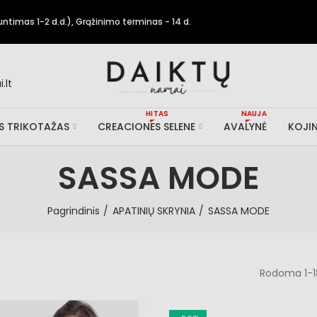
timas 1-2 d.d.), Grąžinimo terminas - 14 d.
.lt
HITAS
NAUJA
IS TRIKOTAŽAS
CREACIONES SELENE
AVALYNĖ
KOJIN
SASSA MODE
Pagrindinis
APATINIŲ SKRYNIA
SASSA MODE
Rodoma 1-18