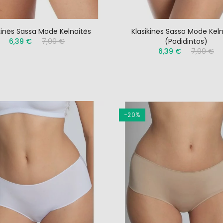
kinės Sassa Mode Kelnaitės
Klasikinės Sassa Mode Kel
6,39 €
7,99 €
(padidintos)
6,39 €
7,99 €
−20%