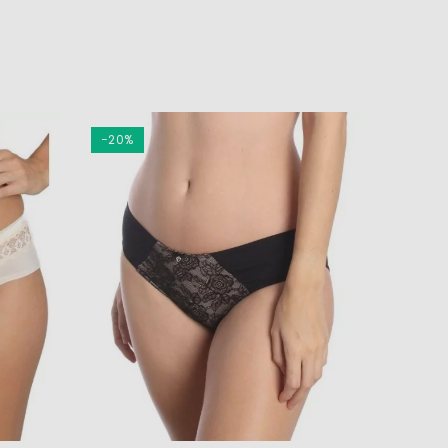
gėlių
−20%