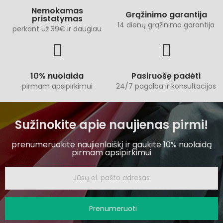
Nemokamas
Grąžinimo garantija
pristatymas
14 dienų grąžinimo garantija
perkant už 39€ ir daugiau
10% nuolaida
Pasiruošę padėti
pirmam apsipirkimui
24/7 pagalba ir konsultacijos
Sužinokite apie naujienas pirmi!
prenumeruokite naujienlaiškį ir gaukite 10% nuolaidą
pirmam apsipirkimui
Prenumeruoti