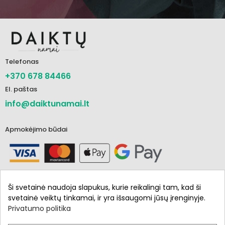
Telefonas
+370 678 84466
El. paštas
info@daiktunamai.lt
Apmokėjimo būdai
Ši svetainė naudoja slapukus, kurie reikalingi tam, kad ši
svetainė veiktų tinkamai, ir yra išsaugomi jūsų įrenginyje.
Privatumo politika
Informacija