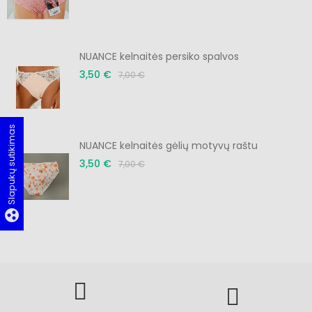
NUANCE kelnaitės persiko spalvos
3,50 €
7,00 €
Slapukų sutikimas
NUANCE kelnaitės gėlių motyvų raštu
3,50 €
7,00 €
group_work