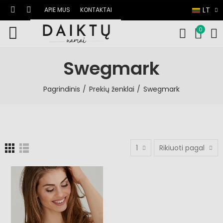
LT
APIE MUS
KONTAKTAI
0
Swegmark
Pagrindinis
Prekių ženklai
Swegmark
1
Rikiuoti pagal