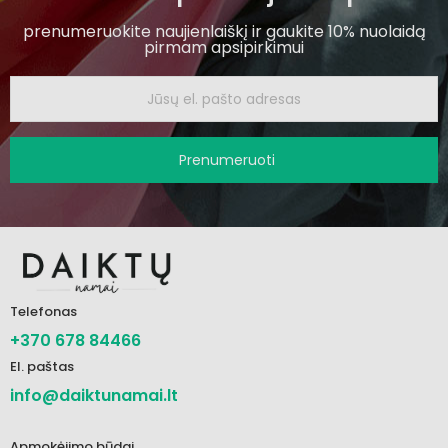
prenumeruokite naujienlaiškį ir gaukite 10% nuolaidą
pirmam apsipirkimui
Prenumeruoti
Telefonas
+370 678 84466
El. paštas
info@daiktunamai.lt
Apmokėjimo būdai