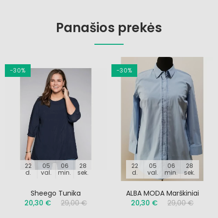
Panašios prekės
−30%
−30%
22
05
06
28
22
05
06
28
d.
val.
min.
sek.
d.
val.
min.
sek.
Sheego Tunika
ALBA MODA Marškiniai
20,30 €
29,00 €
20,30 €
29,00 €