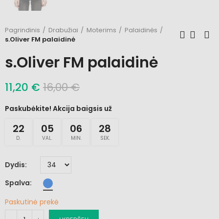
Pagrindinis
Drabužiai
Moterims
Palaidinės
s.Oliver FM palaidinė
s.Oliver FM palaidinė
11,20 €
16,00 €
Paskubėkite! Akcija baigsis už
22
05
06
28
D.
VAL.
MIN.
SEK.
Dydis
Spalva
Paskutinė prekė