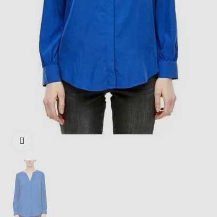
Išdidinti