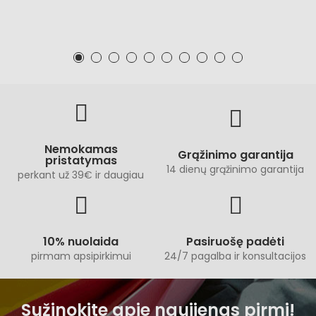
Nemokamas
Grąžinimo garantija
pristatymas
14 dienų grąžinimo garantija
perkant už 39€ ir daugiau
10% nuolaida
Pasiruošę padėti
pirmam apsipirkimui
24/7 pagalba ir konsultacijos
Sužinokite apie naujienas pirmi!