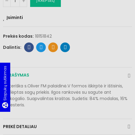
Į KREPŠELĮ
Įsiminti
Prekės kodas:
18151842
Slapukų sutikimas
APRAŠYMAS
Moteriška s.Oliver FM palaidinė.V formos iškirptė ir ištisinis,
paslėptas sagų priekis. Ilgos rankovės su sagute ant
rankogalio. Suapvalintas kraštas. Sudėtis: 84% modalas, 16%
group_work
poliesteris.
PREKĖ DETALIAU