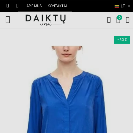
LT
APIE MUS
KONTAKTAI
0
−30%