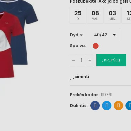
Paskubėkite! Akcija baigsis 
25
08
03
1
D.
VAL.
MIN.
SE
Dydis
Spalva
Į KREPŠELĮ
Įsiminti
Prekės kodas:
119761