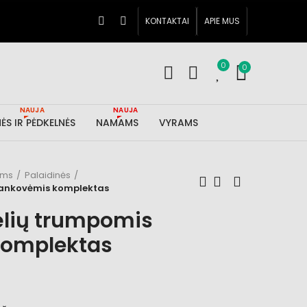
KONTAKTAI
APIE MUS
0
0
NAUJA
NAUJA
ĖS IR PĖDKELNĖS
NAMAMS
VYRAMS
ims
Palaidinės
 rankovėmis komplektas
ėlių trumpomis
komplektas