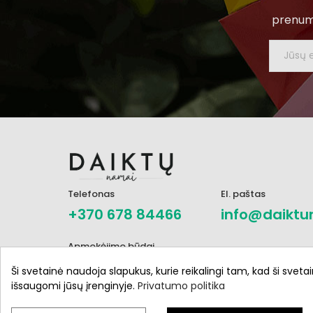
prenume
Telefonas
El. paštas
+370 678 84466
info@daiktu
Apmokėjimo būdai
Ši svetainė naudoja slapukus, kurie reikalingi tam, kad ši svetai
išsaugomi jūsų įrenginyje.
Privatumo politika