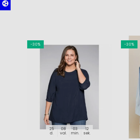
group_work
−30%
−30%
25
08
03
11
d.
val.
min.
sek.