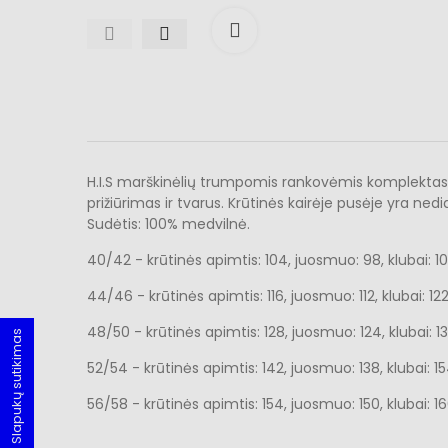
Išdidinti
H.I.S marškinėlių trumpomis rankovėmis komplektas. V 
prižiūrimas ir tvarus. Krūtinės kairėje pusėje yra ne
Sudėtis: 100% medvilnė.
40/42 - krūtinės apimtis: 104, juosmuo: 98, klubai: 108,
44/46 - krūtinės apimtis: 116, juosmuo: 112, klubai: 122,
48/50 - krūtinės apimtis: 128, juosmuo: 124, klubai: 134
Slapukų sutikimas
52/54 - krūtinės apimtis: 142, juosmuo: 138, klubai: 154
56/58 - krūtinės apimtis: 154, juosmuo: 150, klubai: 160