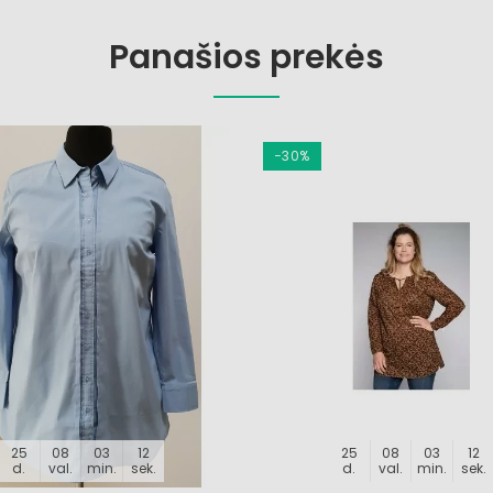
Panašios prekės
−30%
25
08
03
11
25
08
03
11
d.
val.
min.
sek.
d.
val.
min.
sek.