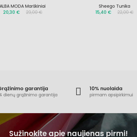
ALBA MODA Marškiniai
Sheego Tunika
20,30 €
29,00 €
15,40 €
22,00 €
Grąžinimo garantija
10% nuolaida
4 dienų grąžinimo garantija
pirmam apsipirkimui
Sužinokite apie naujienas pirmi!