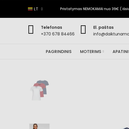
LT
Pristatymas NEMOKAMAI nuo 39€ ( išsiun
Telefonas
El. paštas
+370 678 84466
info@daiktunamai
PAGRINDINIS
MOTERIMS
APATIN