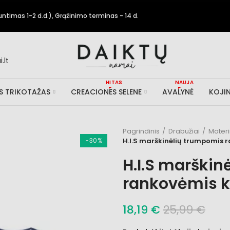
timas 1-2 d.d.), Grąžinimo terminas - 14 d.
.lt
HITAS
NAUJA
IS TRIKOTAŽAS
CREACIONES SELENE
AVALYNĖ
KOJIN
Pagrindinis
Drabužiai
Moter
−30%
H.I.S marškinėlių trumpomis
H.I.S marškin
rankovėmis 
18,19 €
25,99 €