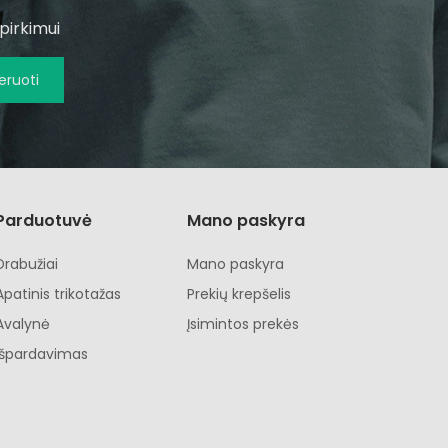
pirkimui
ruoti
Parduotuvė
Mano paskyra
Drabužiai
Mano paskyra
Apatinis trikotažas
Prekių krepšelis
Avalynė
Įsimintos prekės
Išpardavimas