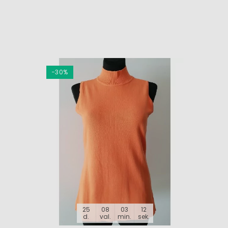
−30%
−30%
25
08
03
11
d.
val.
min.
sek.