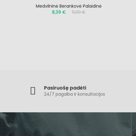
Medvilninė Berankovė Palaidinė
AL
8,39 €
11,99 €
Pasiruošę padėti
24/7 pagalba ir konsultacijos