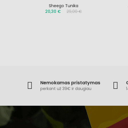
Sheego Tunika
20,30 €
29,00 €
Nemokamas pristatymas
perkant už 39€ ir daugiau
1