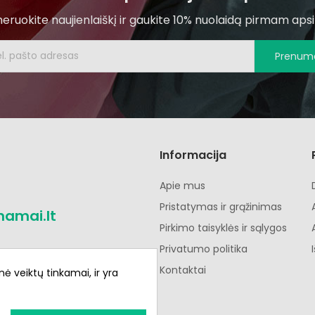
ruokite naujienlaiškį ir gaukite 10% nuolaidą pirmam apsi
Prenume
Informacija
Apie mus
Pristatymas ir grąžinimas
namai.lt
Pirkimo taisyklės ir sąlygos
Privatumo politika
Kontaktai
nė veiktų tinkamai, ir yra