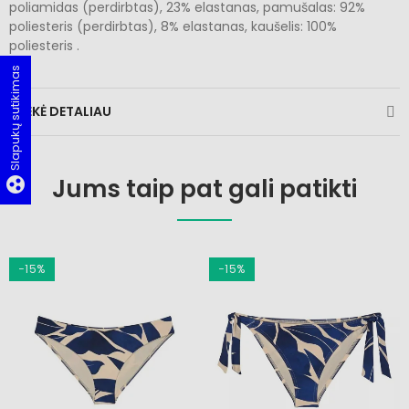
poliamidas (perdirbtas), 23% elastanas, pamušalas: 92%
poliesteris (perdirbtas), 8% elastanas, kaušelis: 100%
poliesteris .
Slapukų sutikimas
PREKĖ DETALIAU
Jums taip pat gali patikti
group_work
−15%
−15%