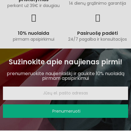
14 dienų grąžinimo garantija
perkant už 39€ ir daugiau
10% nuolaida
Pasiruošę padėti
pirmam apsipirkimui
24/7 pagalba ir konsultacijos
Sužinokite apie naujienas pirmi!
prenumeruokite naujienlaiškį ir gaukite 10% nuolaidą
pirmam apsipirkimui
Prenumeruoti