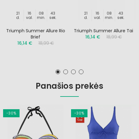
21
16
08
42
21
16
08
42
d.
val.
min.
sek.
d.
val.
min.
sek.
Triumph Summer Allure Rio
Triumph Summer Allure Tai
Brief
16,14 €
18,99 €
16,14 €
18,99 €
Panašios prekės
−30%
−30%