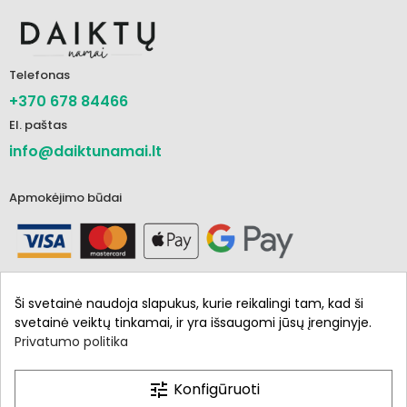
Telefonas
+370 678 84466
El. paštas
info@daiktunamai.lt
Apmokėjimo būdai
Ši svetainė naudoja slapukus, kurie reikalingi tam, kad ši
svetainė veiktų tinkamai, ir yra išsaugomi jūsų įrenginyje.
Privatumo politika
Informacija
Parduotuvė
tune
Konfigūruoti