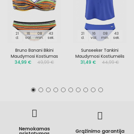
21
16
08
43
21
16
08
43
d.
val.
min.
sek.
d.
val.
min.
sek.
Bruno Banani Bikini
Sunseeker Tankini
Maudymosi Kostiumas
Maudymosi Kostiumėlis
34,99 €
49,99 €
31,49 €
44,99 €
Nemokamas
Grąžinimo garantija
pristatymas