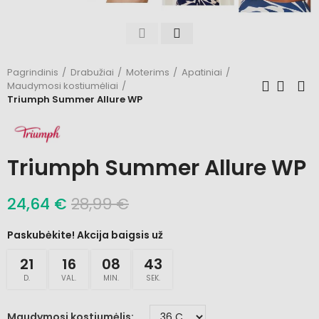
Pagrindinis
Drabužiai
Moterims
Apatiniai
Maudymosi kostiumėliai
Triumph Summer Allure WP
Triumph Summer Allure WP
24,64 €
28,99 €
Paskubėkite! Akcija baigsis už
21
16
08
42
D.
VAL.
MIN.
SEK.
Maudymosi kostiumėlis