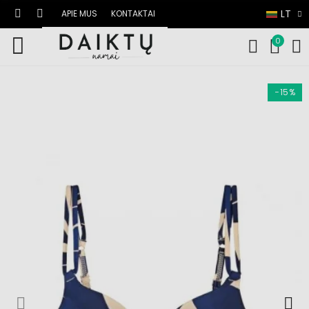
LT
APIE MUS
KONTAKTAI
0
−15%