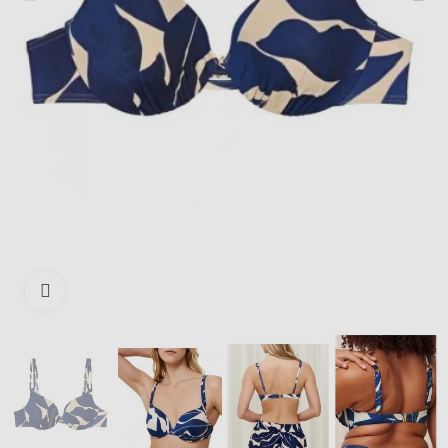
Išdidinti