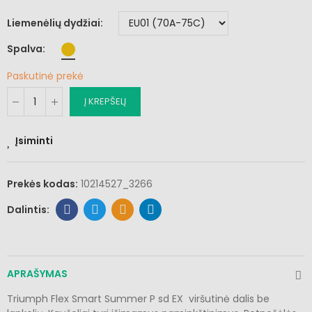
Liemenėlių dydžiai
Spalva
Paskutinė prekė
Į KREPŠELĮ
Įsiminti
Prekės kodas:
10214527_3266
APRAŠYMAS
Triumph Flex Smart Summer P sd EX viršutinė dalis be