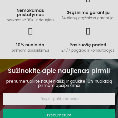
Nemokamas
Grąžinimo garantija
pristatymas
14 dienų grąžinimo garantija
perkant už 39€ ir daugiau
10% nuolaida
Pasiruošę padėti
pirmam apsipirkimui
24/7 pagalba ir konsultacijos
Sužinokite apie naujienas pirmi!
prenumeruokite naujienlaiškį ir gaukite 10% nuolaidą
pirmam apsipirkimui
Prenumeruoti