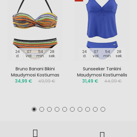
24
07
54
27
24
07
54
27
d.
val.
min.
sek.
d.
val.
min.
sek.
Bruno Banani Bikini
Sunseeker Tankini
Maudymosi Kostiumas
Maudymosi Kostiumėlis
34,99 €
49,99 €
31,49 €
44,99 €