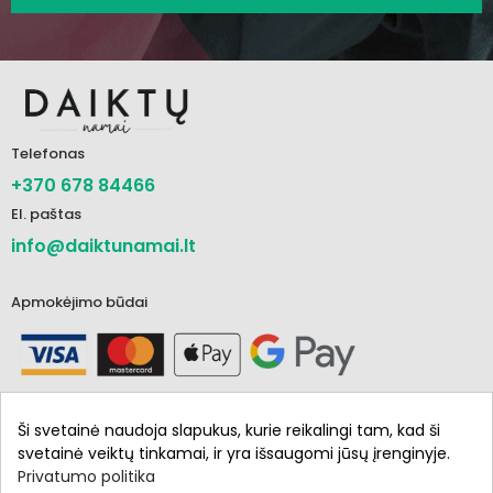
Telefonas
+370 678 84466
El. paštas
info@daiktunamai.lt
Apmokėjimo būdai
Ši svetainė naudoja slapukus, kurie reikalingi tam, kad ši
svetainė veiktų tinkamai, ir yra išsaugomi jūsų įrenginyje.
Privatumo politika
Informacija