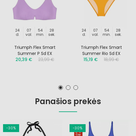
24
07
54
27
24
07
54
27
d.
val.
min.
sek.
d.
val.
min.
sek.
Triumph Flex Smart
Triumph Flex Smart
Summer P Sd EX
Summer Rio Sd EX
20,39 €
23,99 €
15,19 €
18,99 €
Panašios prekės
−30%
−30%