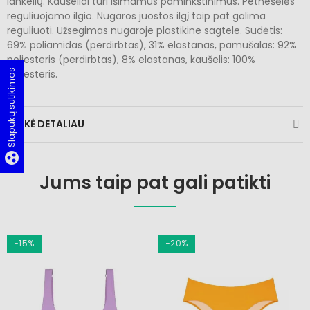
lankelių. Kaušeliai turi išimamus paminkštinimus. Petnešėlės
reguliuojamo ilgio. Nugaros juostos ilgį taip pat galima
reguliuoti. Užsegimas nugaroje plastikine sagtele. Sudėtis:
69% poliamidas (perdirbtas), 31% elastanas, pamušalas: 92%
poliesteris (perdirbtas), 8% elastanas, kaušelis: 100%
Slapukų sutikimas
poliesteris.
PREKĖ DETALIAU
group_work
Jums taip pat gali patikti
−15%
−20%