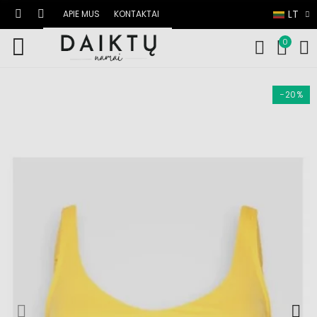
LT
APIE MUS
KONTAKTAI
0
−20%