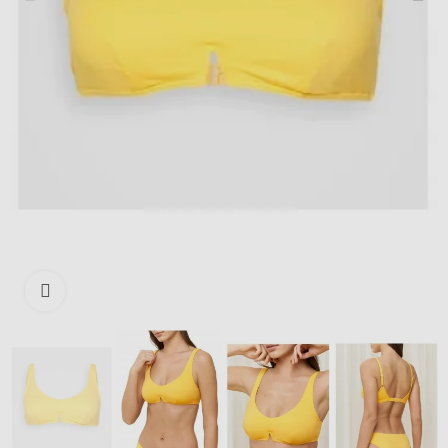
Išdidinti