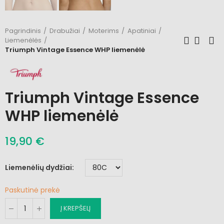
Pagrindinis
Drabužiai
Moterims
Apatiniai
Liemenėlės
Triumph Vintage Essence WHP liemenėlė
Triumph Vintage Essence
WHP liemenėlė
19,90 €
Liemenėlių dydžiai
Paskutinė prekė
Į KREPŠELĮ