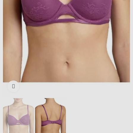
Išdidinti