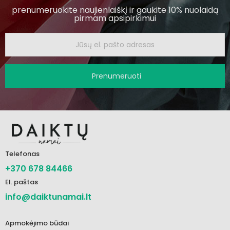
prenumeruokite naujienlaiškį ir gaukite 10% nuolaidą
pirmam apsipirkimui
Prenumeruoti
Telefonas
+370 678 84466
El. paštas
info@daiktunamai.lt
Apmokėjimo būdai