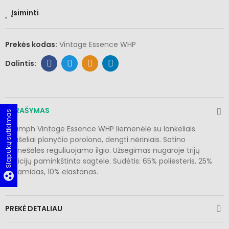
Įsiminti
Prekės kodas:
Vintage Essence WHP
APRAŠYMAS
Slapukų sutikimas
Triumph Vintage Essence WHP liemenėlė su lankeliais.
Kaušeliai plonyčio porolono, dengti nėriniais. Satino
petnešėlės reguliuojamo ilgio. Užsegimas nugaroje trijų
pozicijų paminkštinta sagtele. Sudėtis: 65% poliesteris, 25%
poliamidas, 10% elastanas.
group_work
PREKĖ DETALIAU