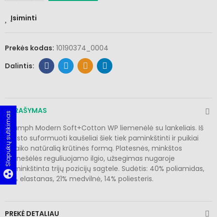
Įsiminti
Prekės kodas:
10190374_0004
APRAŠYMAS
Slapukų sutikimas
Triumph Modern Soft+Cotton WP liemenėlė su lankeliais. Iš
anksto suformuoti kaušeliai šiek tiek paminkštinti ir puikiai
palaiko natūralią krūtinės formą. Platesnės, minkštos
petnešėlės reguliuojamo ilgio, užsegimas nugaroje
paminkštinta trijų pozicijų sagtele. Sudėtis: 40% poliamidas,
group_work
25% elastanas, 21% medvilnė, 14% poliesteris.
PREKĖ DETALIAU