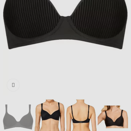
Išdidinti