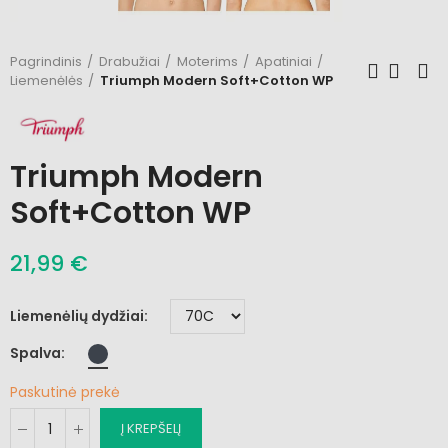
Pagrindinis
Drabužiai
Moterims
Apatiniai
Liemenėlės
Triumph Modern Soft+Cotton WP
Triumph Modern
Soft+Cotton WP
21,99 €
Liemenėlių dydžiai
Spalva
Paskutinė prekė
Į KREPŠELĮ