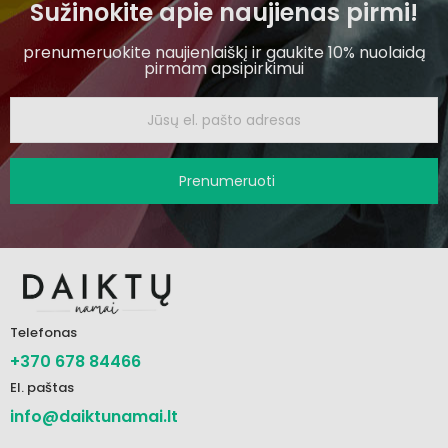
Sužinokite apie naujienas pirmi!
prenumeruokite naujienlaiškį ir gaukite 10% nuolaidą
pirmam apsipirkimui
Prenumeruoti
Telefonas
+370 678 84466
El. paštas
info@daiktunamai.lt