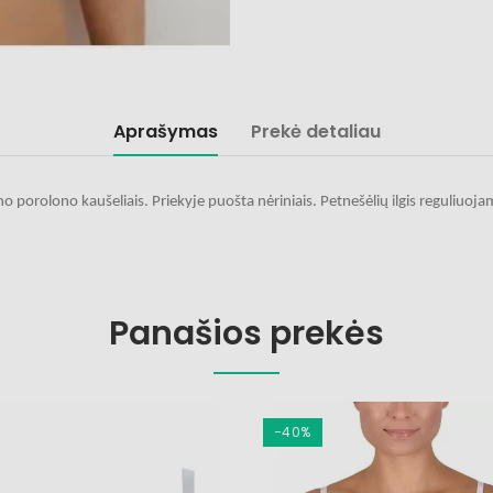
Aprašymas
Prekė detaliau
ono porolono kaušeliais. Priekyje puošta nėriniais. Petnešėlių ilgis reguliuo
.
Panašios prekės
−40%