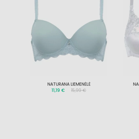
4339
NATURANA LIEMENĖLĖ
NA
11,19 €
15,99 €