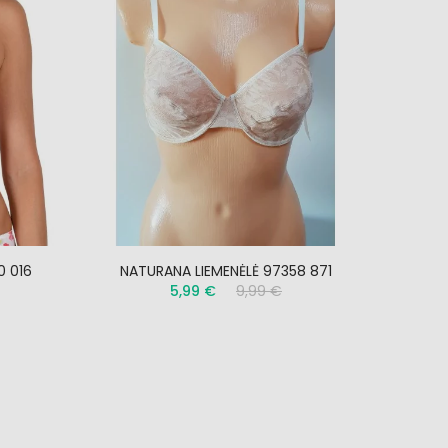
0 016
NATURANA LIEMENĖLĖ 97358 871
SA
5,99 €
9,99 €