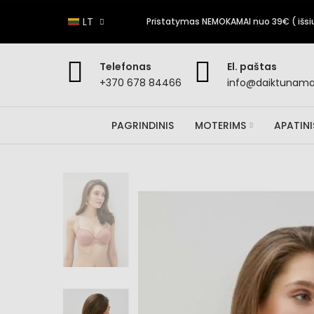
LT
Pristatymas NEMOKAMAI nuo 39€ ( išsiun
Telefonas
El. paštas
+370 678 84466
info@daiktunamai
PAGRINDINIS
MOTERIMS
APATIN