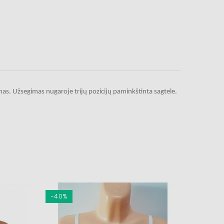
jamas. Užsegimas nugaroje trijų pozicijų paminkštinta sagtele.
−40%
−20%