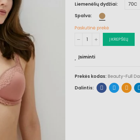
Liemenėlių dydžiai
Spalva
Paskutinė prekė
Į KREPŠELĮ
Įsiminti
Prekės kodas:
Beauty-Full Da