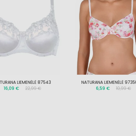
TURANA LIEMENĖLĖ 87543
NATURANA LIEMENĖLĖ 9735
16,09 €
22,99 €
6,59 €
10,99 €