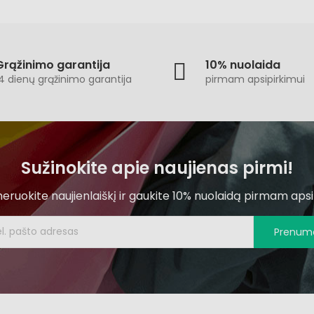
Grąžinimo garantija
10% nuolaida
4 dienų grąžinimo garantija
pirmam apsipirkimui
Sužinokite apie naujienas pirmi!
ruokite naujienlaiškį ir gaukite 10% nuolaidą pirmam apsi
Prenume