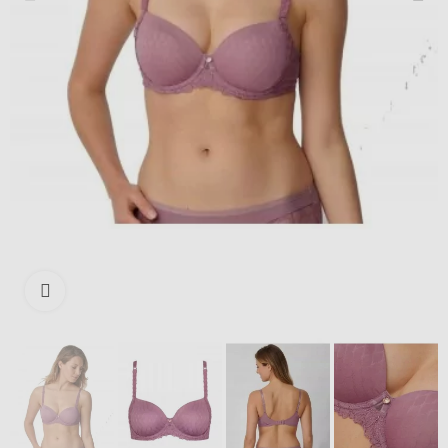
Išdidinti