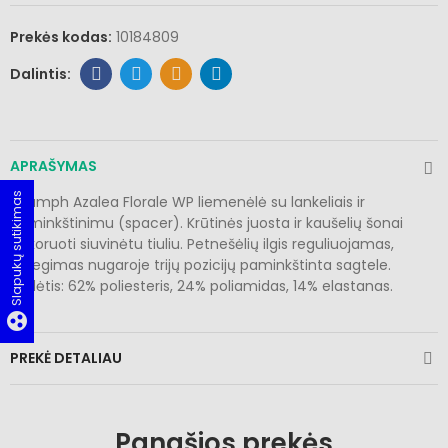
Prekės kodas:
10184809
APRAŠYMAS
Slapukų sutikimas
Triumph Azalea Florale WP liemenėlė su lankeliais ir
paminkštinimu (spacer). Krūtinės juosta ir kaušelių šonai
dekoruoti siuvinėtu tiuliu. Petnešėlių ilgis reguliuojamas,
užsegimas nugaroje trijų pozicijų paminkštinta sagtele.
Sudėtis: 62% poliesteris, 24% poliamidas, 14% elastanas.
group_work
PREKĖ DETALIAU
Panašios prekės