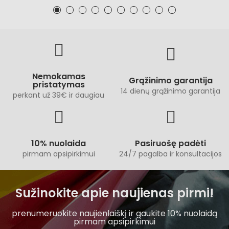
Nemokamas
Grąžinimo garantija
pristatymas
14 dienų grąžinimo garantija
perkant už 39€ ir daugiau
10% nuolaida
Pasiruošę padėti
pirmam apsipirkimui
24/7 pagalba ir konsultacijos
Sužinokite apie naujienas pirmi!
prenumeruokite naujienlaiškį ir gaukite 10% nuolaidą
pirmam apsipirkimui