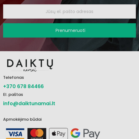
Prenumeruoti
Telefonas
+370 678 84466
El. paštas
info@daiktunamai.lt
Apmokėjimo būdai