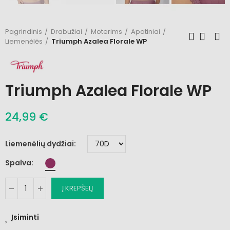
Pagrindinis
Drabužiai
Moterims
Apatiniai
Liemenėlės
Triumph Azalea Florale WP
Triumph Azalea Florale WP
24,99 €
Liemenėlių dydžiai
Spalva
Į KREPŠELĮ
Įsiminti