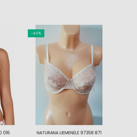
−40%
−20%
0 016
NATURANA LIEMENĖLĖ 97358 871
SA