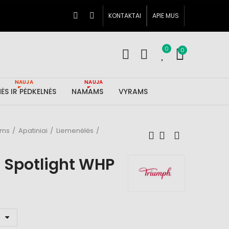
KONTAKTAI
APIE MUS
0
0
NAUJA
NAUJA
ĖS IR PĖDKELNĖS
NAMAMS
VYRAMS
ims
Apatiniai
Liemenėlės
 Spotlight WHP