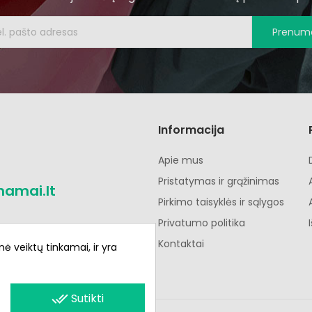
Prenume
Informacija
Apie mus
Pristatymas ir grąžinimas
namai.lt
Pirkimo taisyklės ir sąlygos
Privatumo politika
Kontaktai
nė veiktų tinkamai, ir yra
done_all
Sutikti