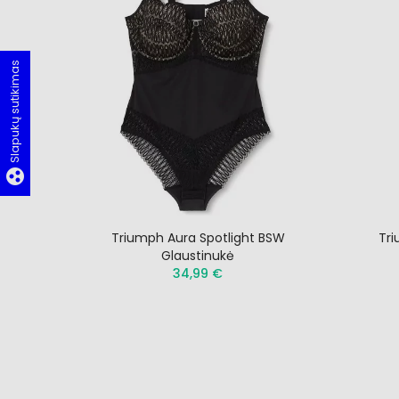
Slapukų sutikimas
group_work
Triumph Aura Spotlight BSW
Tri
Glaustinukė
34,99 €