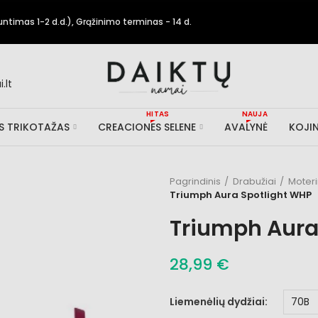
timas 1-2 d.d.), Grąžinimo terminas - 14 d.
.lt
HITAS
NAUJA
IS TRIKOTAŽAS
CREACIONES SELENE
AVALYNĖ
KOJIN
Pagrindinis
Drabužiai
Moter
Triumph Aura Spotlight WHP
Triumph Aura
28,99 €
Liemenėlių dydžiai