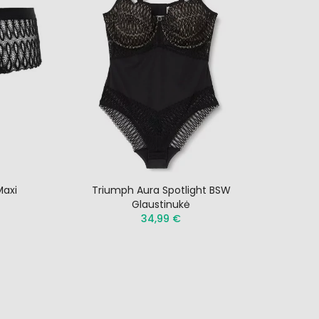
Maxi
Triumph Aura Spotlight BSW
Tr
Glaustinukė
34,99 €