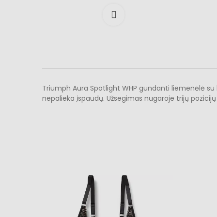
Išdidinti
Triumph Aura Spotlight WHP gundanti liemenėlė su lank
nepalieka įspaudų. Užsegimas nugaroje trijų pozicijų