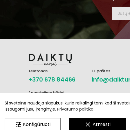
Telefonas
El. paštas
+370 678 84466
info@daiktu
Apmokėjimo būdai
Ši svetainė naudoja slapukus, kurie reikalingi tam, kad ši svetai
išsaugomi jūsų įrenginyje.
Privatumo politika
tune
Konfigūruoti
clear
Atmesti