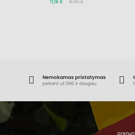
11,19 €
15,99 €
Nemokamas pristatymas
perkant už 39€ ir daugiau
1
prenume