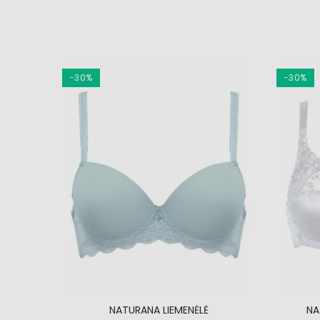
−30%
−30%
4339
NATURANA LIEMENĖLĖ
NA