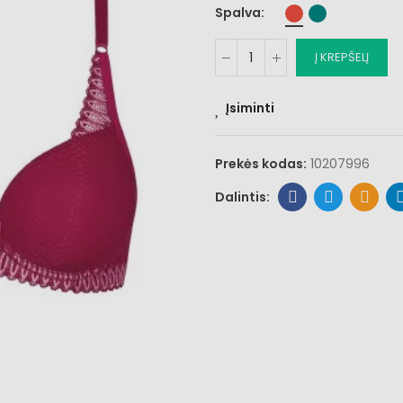
Spalva
Į KREPŠELĮ
Įsiminti
Prekės kodas:
10207996