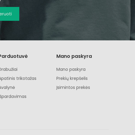
ruoti
Parduotuvė
Mano paskyra
Drabužiai
Mano paskyra
Apatinis trikotažas
Prekių krepšelis
Avalynė
Įsimintos prekės
Išpardavimas