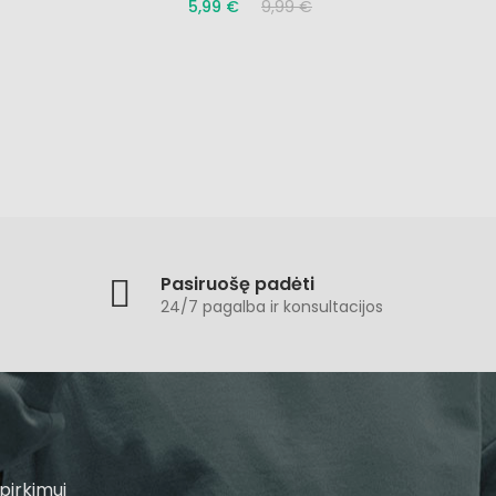
5,99 €
9,99 €
Pasiruošę padėti
24/7 pagalba ir konsultacijos
pirkimui