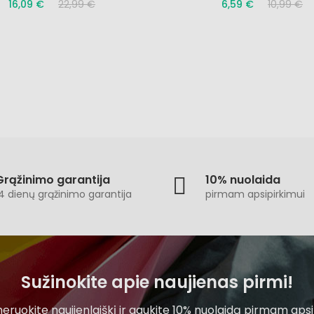
16,09 €
22,99 €
6,59 €
10,99 €
Grąžinimo garantija
10% nuolaida
4 dienų grąžinimo garantija
pirmam apsipirkimui
Sužinokite apie naujienas pirmi!
ruokite naujienlaiškį ir gaukite 10% nuolaidą pirmam apsi