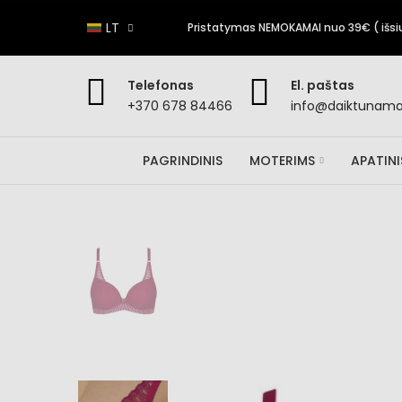
LT
Pristatymas NEMOKAMAI nuo 39€ ( išsiun
Telefonas
El. paštas
+370 678 84466
info@daiktunamai
PAGRINDINIS
MOTERIMS
APATIN