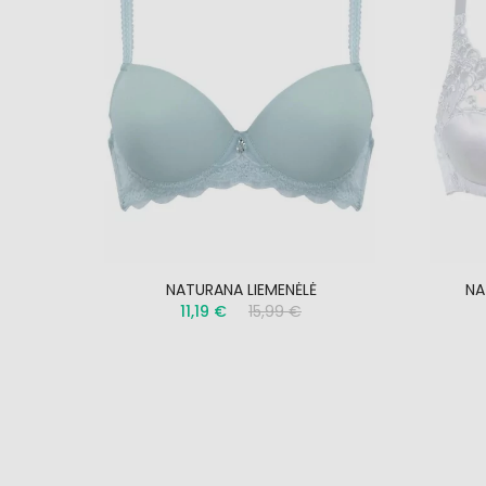
4339
NATURANA LIEMENĖLĖ
NA
11,19 €
15,99 €