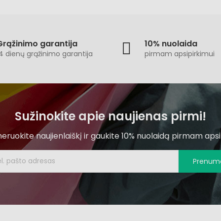
Grąžinimo garantija
10% nuolaida
4 dienų grąžinimo garantija
pirmam apsipirkimui
Sužinokite apie naujienas pirmi!
ruokite naujienlaiškį ir gaukite 10% nuolaidą pirmam apsi
Prenume