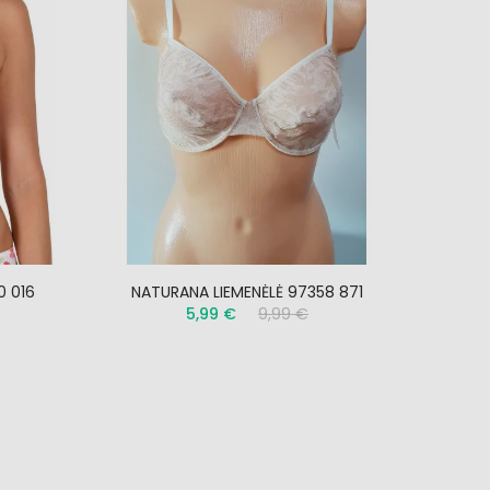
0 016
NATURANA LIEMENĖLĖ 97358 871
SA
5,99 €
9,99 €