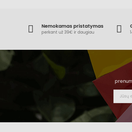
Nemokamas pristatymas
perkant už 39€ ir daugiau
1
prenume