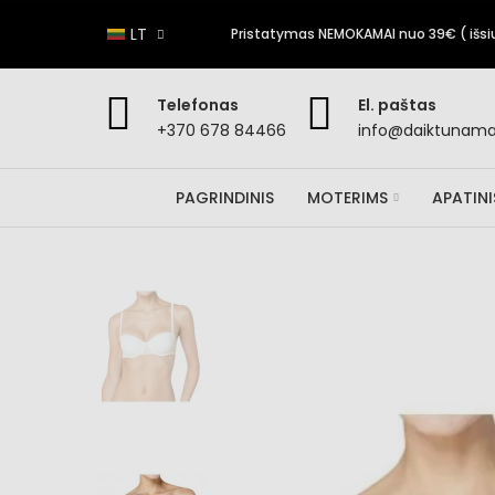
LT
Pristatymas NEMOKAMAI nuo 39€ ( išsiun
Telefonas
El. paštas
+370 678 84466
info@daiktunamai
PAGRINDINIS
MOTERIMS
APATIN