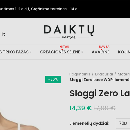
timas 1-2 d.d.), Grąžinimo terminas - 14 d.
.lt
HITAS
NAUJA
IS TRIKOTAŽAS
CREACIONES SELENE
AVALYNĖ
KOJIN
Pagrindinis
Drabužiai
Moter
−20%
Sloggi Zero Lace WDP liemenė
Sloggi Zero L
14,39 €
17,99 €
Liemenėlių dydžiai