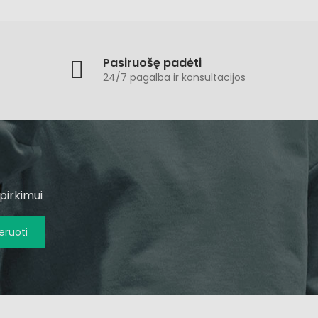
Pasiruošę padėti
24/7 pagalba ir konsultacijos
pirkimui
ruoti