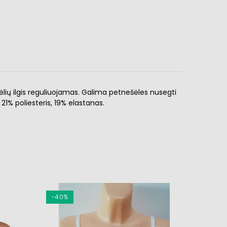
ėlių ilgis reguliuojamas. Galima petnešėles nusegti
21% poliesteris, 19% elastanas.
−40%
−20%