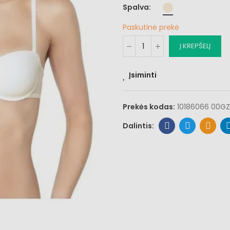
Spalva
Paskutinė prekė
Į KREPŠELĮ
Įsiminti
Prekės kodas:
10186066 00GZ