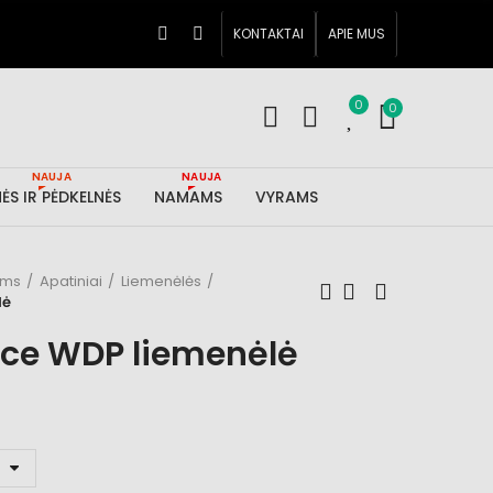
KONTAKTAI
APIE MUS
0
0
NAUJA
NAUJA
ĖS IR PĖDKELNĖS
NAMAMS
VYRAMS
ims
Apatiniai
Liemenėlės
lė
ace WDP liemenėlė