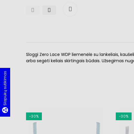
Išdidinti
Sloggi Zero Lace WDP
liemenėlė su lankeliais, kauše
arba segėti keliais skirtingais būdais. Užsegimas nug
Slapukų sutikimas
group_work
−30%
−30%