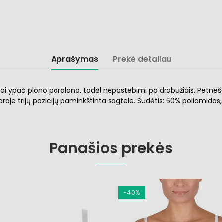
Aprašymas
Prekė detaliau
liai ypač plono porolono, todėl nepastebimi po drabužiais. Petneš
aroje trijų pozicijų paminkštinta sagtele. Sudėtis:
60
% poliamidas, 
Panašios prekės
−40%