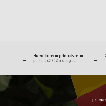
Nemokamas pristatymas
perkant už 39€ ir daugiau
1
prenume