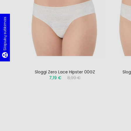
Slapukų sutikimas
group_work
Sloggi Zero Lace Hipster 00GZ
Slog
7,19 €
8,99 €