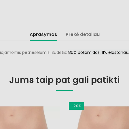
Aprašymas
Prekė detaliau
liuojamomis petnešėlėmis. Sudėtis:
80% poliamidas, 11% elastanas, 
Jums taip pat gali patikti
−20%