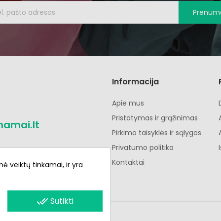
Prenume
Informacija
Apie mus
Pristatymas ir grąžinimas
namai.lt
Pirkimo taisyklės ir sąlygos
Privatumo politika
Kontaktai
nė veiktų tinkamai, ir yra
done_all
Sutikti