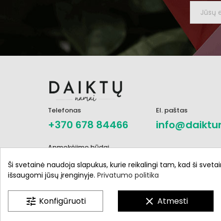
Telefonas
El. paštas
+370 678 84466
info@daiktu
Apmokėjimo būdai
Ši svetainė naudoja slapukus, kurie reikalingi tam, kad ši svetai
išsaugomi jūsų įrenginyje.
Privatumo politika
tune
Konfigūruoti
clear
Atmesti