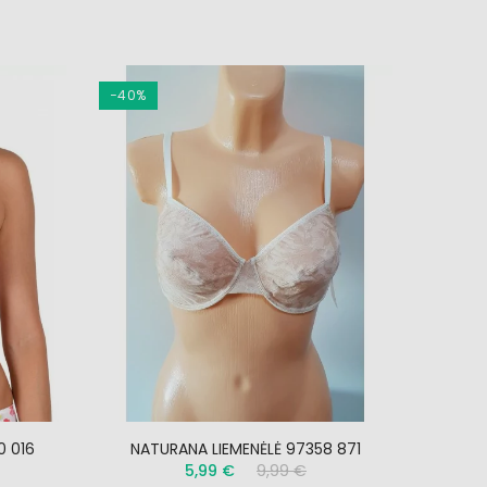
−40%
−20%
0 016
NATURANA LIEMENĖLĖ 97358 871
SA
5,99 €
9,99 €