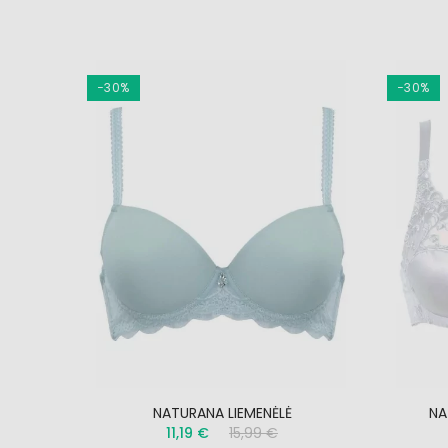
−30%
−30%
4339
NATURANA LIEMENĖLĖ
NA
11,19 €
15,99 €