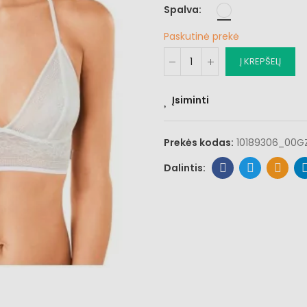
Spalva
Paskutinė prekė
Į KREPŠELĮ
Įsiminti
Prekės kodas:
10189306_00G