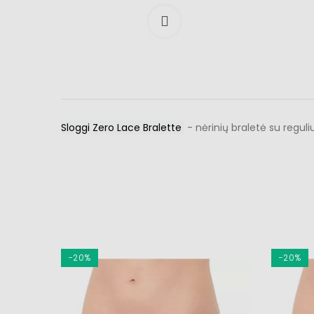
Išdidinti
Sloggi Zero Lace Bralette
- nėrinių braletė su regu
−20%
−20%