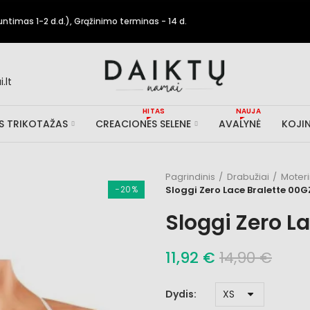
timas 1-2 d.d.), Grąžinimo terminas - 14 d.
.lt
HITAS
NAUJA
IS TRIKOTAŽAS
CREACIONES SELENE
AVALYNĖ
KOJIN
Pagrindinis
Drabužiai
Moter
−20%
Sloggi Zero Lace Bralette 00G
Sloggi Zero L
11,92 €
14,90 €
Dydis