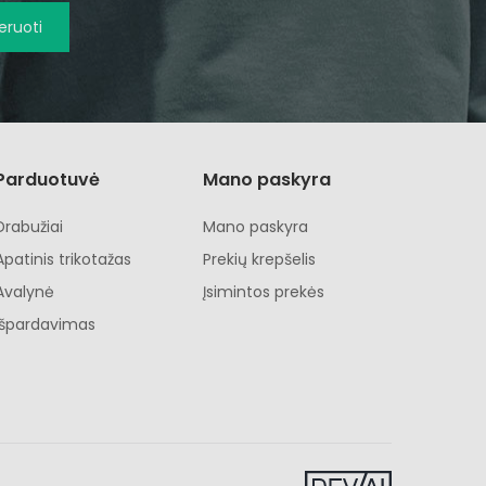
ruoti
Parduotuvė
Mano paskyra
Drabužiai
Mano paskyra
Apatinis trikotažas
Prekių krepšelis
Avalynė
Įsimintos prekės
Išpardavimas