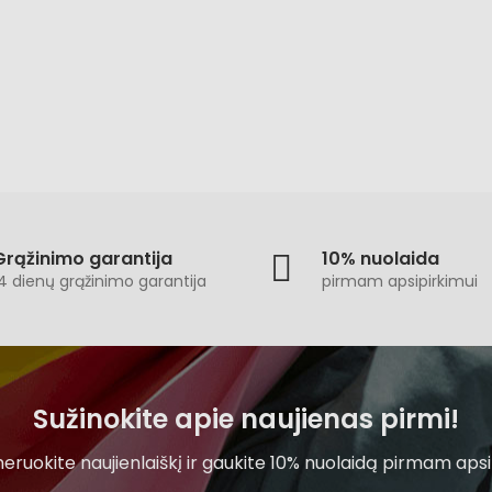
Grąžinimo garantija
10% nuolaida
4 dienų grąžinimo garantija
pirmam apsipirkimui
Sužinokite apie naujienas pirmi!
ruokite naujienlaiškį ir gaukite 10% nuolaidą pirmam apsi