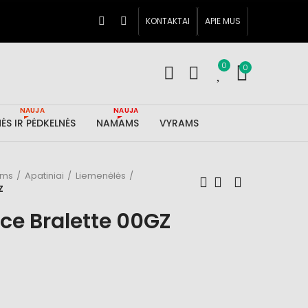
KONTAKTAI
APIE MUS
0
0
NAUJA
NAUJA
ĖS IR PĖDKELNĖS
NAMAMS
VYRAMS
ims
Apatiniai
Liemenėlės
Z
ace Bralette 00GZ