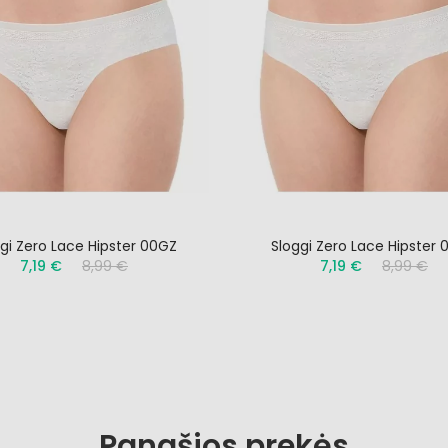
gi Zero Lace Hipster 00GZ
Sloggi Zero Lace Hipster
7,19 €
8,99 €
7,19 €
8,99 €
Panašios prekės