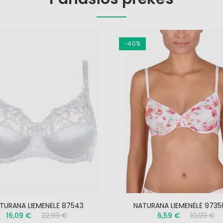
−40%
TURANA LIEMENĖLĖ 87543
NATURANA LIEMENĖLĖ 9735
16,09 €
22,99 €
6,59 €
10,99 €