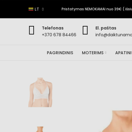
LT
Pristatymas NEMOKAMAI nuo 39€ ( išsiun
Telefonas
El. paštas
+370 678 84466
info@daiktunamai
PAGRINDINIS
MOTERIMS
APATIN